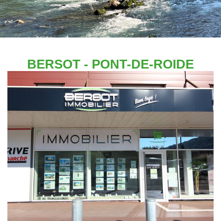
Immobilier Professionnel
Locations Saisonnières
Locations De Vacances
BERSOT - PONT-DE-ROIDE
GÉRER
SYNDIC
LE GROUPE
Nos Agences
Nos Équipes
Nous Rejoindre
Nos Partenaires