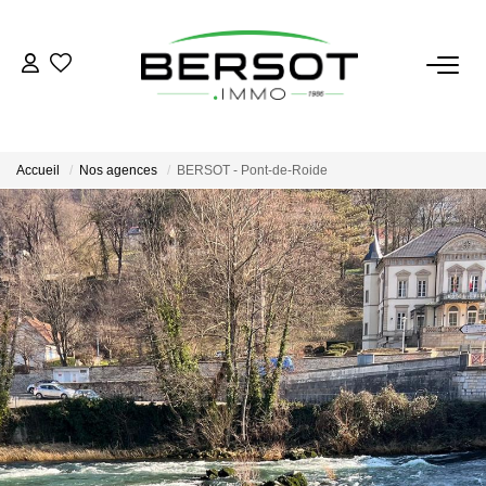
ACHETER
Acheter
Accueil
Nos agences
BERSOT - Pont-de-Roide
Immobilier Professionnel
Estimer
Vendre
Investissement
Nos Outils
LOUER
Louer