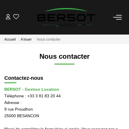
ACHETER
Accueil
A louer
Nous contacter
Acheter
Immobilier Professionnel
Nous contacter
Estimer
Vendre
Contactez-nous
Investissement
Nos Outils
BERSOT - Gestion Location
Téléphone :
+33 3 81 83 20 44
Adresse :
LOUER
9 rue Proudhon
25000
BESANCON
Louer