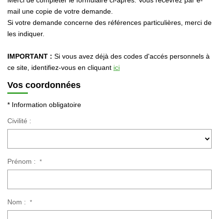
Merci de compléter le formulaire ci-après. Vous recevrez par e-
Immobilier Professionnel
mail une copie de votre demande.
Locations Saisonnières
Si votre demande concerne des références particulières, merci de
les indiquer.
Locations De Vacances
IMPORTANT :
Si vous avez déjà des codes d'accés personnels à
ce site, identifiez-vous en cliquant
ici
GÉRER
Vos coordonnées
SYNDIC
* Information obligatoire
Civilité :
LE GROUPE
Nos Agences
Prénom :
*
Nos Équipes
Nous Rejoindre
Nos Partenaires
Nom :
*
Nos Actualités