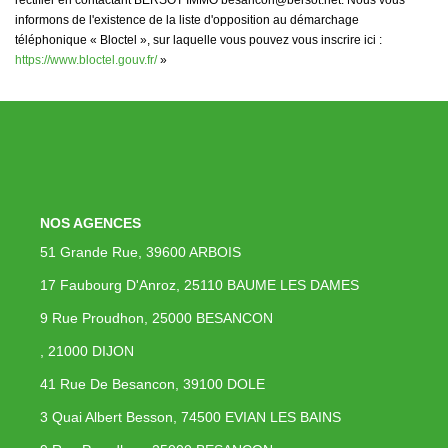
rectifier en contactant BERSOT IMMO besancon@bersot.net. Nous vous
informons de l'existence de la liste d'opposition au démarchage
téléphonique « Bloctel », sur laquelle vous pouvez vous inscrire ici :
https://www.bloctel.gouv.fr/
»
NOS AGENCES
51 Grande Rue, 39600 ARBOIS
17 Faubourg D'Anroz, 25110 BAUME LES DAMES
9 Rue Proudhon, 25000 BESANCON
, 21000 DIJON
41 Rue De Besancon, 39100 DOLE
3 Quai Albert Besson, 74500 EVIAN LES BAINS