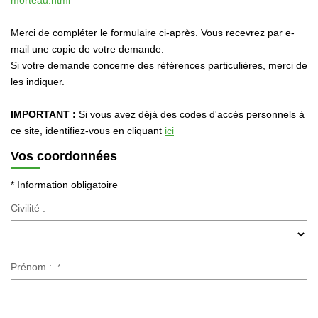
morteau.html
Immobilier Professionnel
Locations Saisonnières
Merci de compléter le formulaire ci-après. Vous recevrez par e-
mail une copie de votre demande.
Locations De Vacances
Si votre demande concerne des références particulières, merci de
les indiquer.
GÉRER
IMPORTANT :
Si vous avez déjà des codes d'accés personnels à
ce site, identifiez-vous en cliquant
ici
SYNDIC
Vos coordonnées
* Information obligatoire
LE GROUPE
Civilité :
Nos Agences
Nos Équipes
Nous Rejoindre
Prénom :
*
Nos Partenaires
Nos Actualités