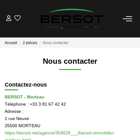
ACHETER
Accueil
2 pièces
Nous contacter
Acheter
Immobilier Professionnel
Nous contacter
Estimer
Vendre
Contactez-nous
Investissement
Nos Outils
BERSOT - Morteau
Téléphone :
+33 3 81 67 42 42
Adresse :
LOUER
1 rue Neuve
25500
MORTEAU
Louer
https://bersot.net/agence/354028___/bersot-immobilier-