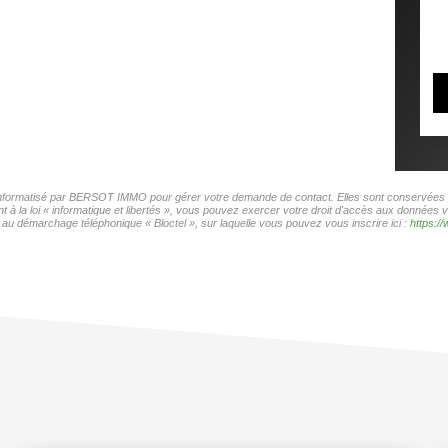
r informatisé par BERSOT IMMO pour gérer votre demande de contact. Elles sont conservées pou
t à la loi « informatique et libertés », vous pouvez exercer votre droit d'accès aux donnée
au démarchage téléphonique « Bloctel », sur laquelle vous pouvez vous inscrire ici :
https://