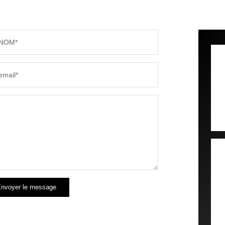
NOM*
email*
nvoyer le message