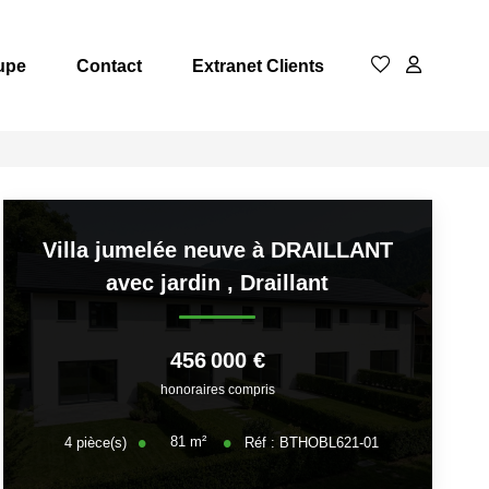
upe
Contact
Extranet Clients
Villa jumelée neuve à DRAILLANT
avec jardin
,
Draillant
456 000 €
honoraires compris
81
m²
4
pièce(s)
Réf :
BTHOBL621-01