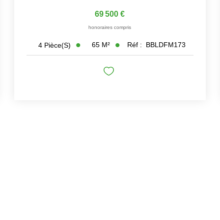
69 500 €
honoraires compris
65
M²
Réf :
BBLDFM173
4
Pièce(s)