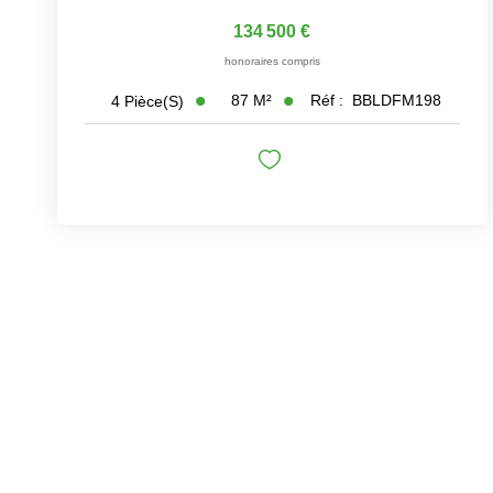
134 500 €
honoraires compris
87
M²
Réf :
BBLDFM198
4
Pièce(s)