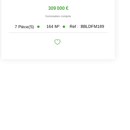
309 000 €
honoraires compris
164
M²
Réf :
BBLDFM189
7
Pièce(s)