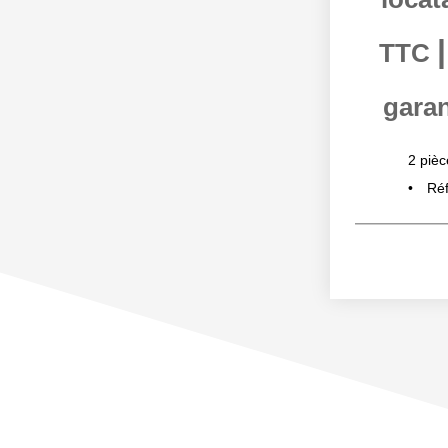
TTC
garan
2
pièc
Réf