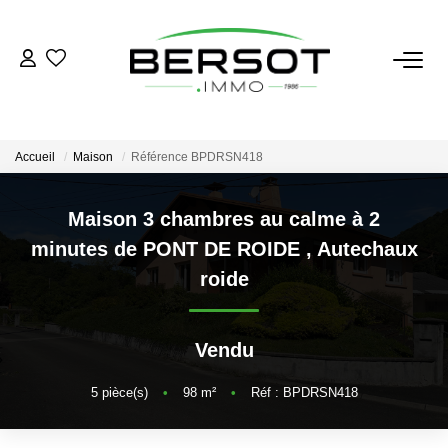
ACHETER
Acheter
Accueil
Maison
Référence BPDRSN418
Immobilier Professionnel
Estimer
Maison 3 chambres au calme à 2
minutes de PONT DE ROIDE
,
Autechaux
Vendre
roide
Investissement
Nos Outils
Vendu
LOUER
5
pièce(s)
•
98
m²
•
Réf : BPDRSN418
Louer