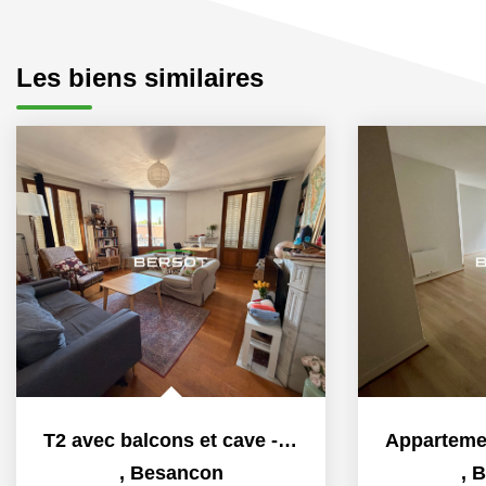
Les biens similaires
T2 avec balcons et cave - centre-ville
,
Besancon
,
B