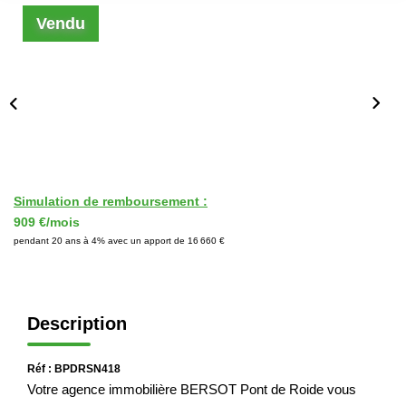
Immobilier Professionnel
Vendu
Locations Saisonnières
Locations De Vacances
GÉRER
SYNDIC
Simulation de remboursement :
909 €/mois
pendant 20 ans à 4% avec un apport de 16 660 €
LE GROUPE
Nos Agences
Description
Nos Équipes
Nous Rejoindre
Réf : BPDRSN418
Nos Partenaires
Votre agence immobilière BERSOT Pont de Roide vous