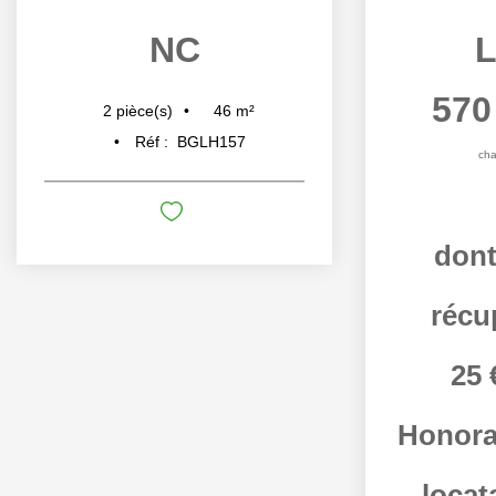
NC
L
570
46
m²
2
pièce(s)
Réf :
BGLH157
cha
dont
récu
25 
Honora
locat