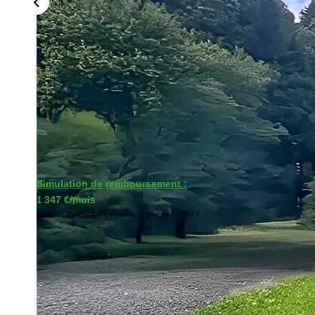
Simulation de remboursement :
1 347 €/mois
pendant 20 ans à 4% avec un apport de 24 700 €
Description
Réf : BPDRSN423
Découvrez en EXCLUSIVITE sur la commune d'INDEVILLER