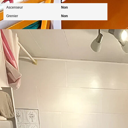
Ascenseur
Non
Grenier
Non