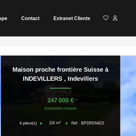
upe
Contact
Extranet Clients
Maison proche frontière Suisse à
INDEVILLERS
,
Indevillers
247 000 €
honoraires compris
116
m²
4
pièce(s)
Réf :
BPDRSN423