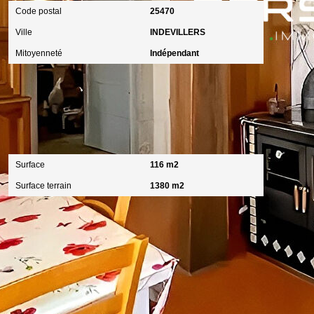
Code postal
25470
Ville
INDEVILLERS
Mitoyenneté
Indépendant
Surfaces
Surface
116 m2
Surface terrain
1380 m2
Autres