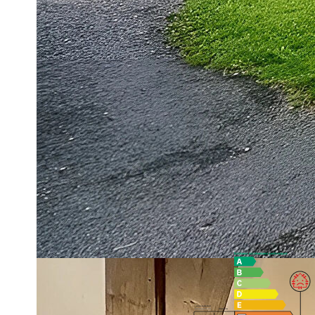
Celle-ci comprend en rez-de-chaussée une cuisine équipée, un
séparés et une buanderie avec accès extérieur.
A l'étage un palier desservant deux chambres, des rangements 
Cette maison située sur une parcelle de terrain d'environ 14
Vous souhaitez visiter contactez Sophie NICOLET au 06.35.
**
Honoraires à la charge du vendeur
Diagnostics énergétiques