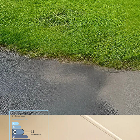
e salle à manger, un salon, une salle d'eau, des toilettes
et une sortie sur l'extérieur.
 ares sera complétée par une grange, une remise et un garage.
29.05.60 ou snicolet@bersot.net