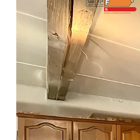
Logement à consommation énergétique excessive. Montant es
entre 2510€ et 3450€. indexées aux années 2021,2022 et 20
Imprimer
Nos honoraires
Caractéristiques détaillées
Général