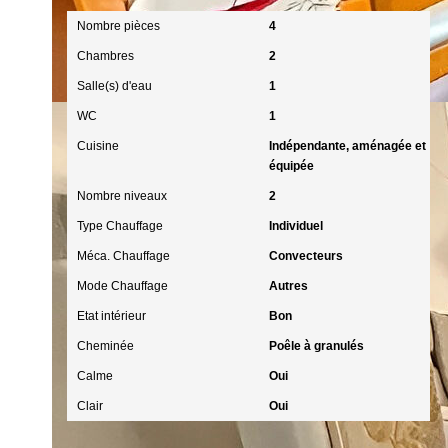
Nombre pièces
4
Chambres
2
Salle(s) d'eau
1
WC
1
Cuisine
Indépendante, aménagée et
équipée
Nombre niveaux
2
Type Chauffage
Individuel
Méca. Chauffage
Convecteurs
Mode Chauffage
Autres
Etat intérieur
Bon
Cheminée
Poêle à granulés
Calme
Oui
Clair
Oui