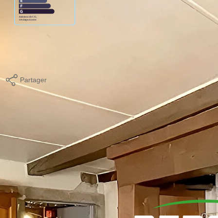
timé des dépenses annuelles d'énergie pour un usage standard
23 (abonnement compris).
Partager
Calculer mon budget
Localisation