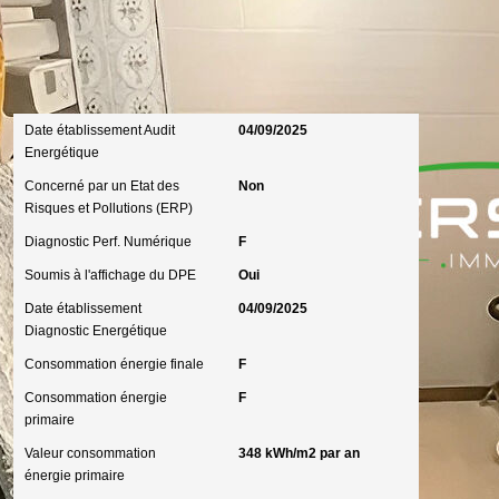
Diagnostics
Date établissement Audit
04/09/2025
Energétique
Concerné par un Etat des
Non
Risques et Pollutions (ERP)
Diagnostic Perf. Numérique
F
Soumis à l'affichage du DPE
Oui
Date établissement
04/09/2025
Diagnostic Energétique
Consommation énergie finale
F
Consommation énergie
F
primaire
Valeur consommation
348 kWh/m2 par an
énergie primaire