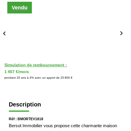
Immobilier Professionnel
Vendu
Locations Saisonnières
Locations De Vacances
GÉRER
SYNDIC
Simulation de remboursement :
1 407 €/mois
pendant 20 ans à 4% avec un apport de 25 800 €
LE GROUPE
Nos Agences
Description
Nos Équipes
Nous Rejoindre
Réf : BMORTEV1818
Nos Partenaires
Bersot Immobilier vous propose cette charmante maison