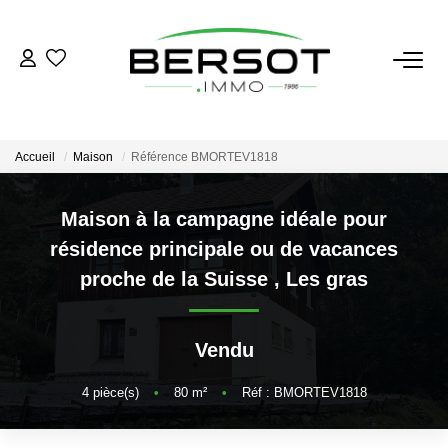
ACHETER
Acheter
Accueil
Maison
Référence BMORTEV1818
Immobilier Professionnel
Estimer
Maison à la campagne idéale pour
résidence principale ou de vacances
Vendre
proche de la Suisse
,
Les gras
Investissement
Nos Outils
Vendu
LOUER
4
pièce(s)
•
80
m²
•
Réf : BMORTEV1818
Louer