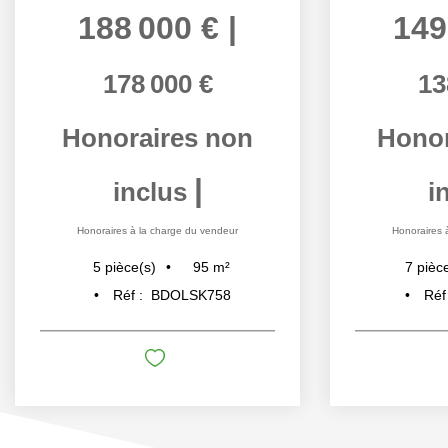
188 000 €
|
149
178 000 €
13
Honoraires non
Honor
|
inclus
i
Honoraires à la charge du vendeur
Honoraires 
95
m²
5
pièce(s)
7
pièc
Réf :
BDOLSK758
Réf