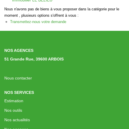
Immobilier LE BELIEU
Immobilier Professionnel
Nous n'avons pas de biens à vous proposer dans la catégorie pour le
Locations Saisonnières
moment , plusieurs options s'offrent à vous :
Transmettez-nous votre demande
Locations De Vacances
GÉRER
NOS AGENCES
51 Grande Rue, 39600 ARBOIS
SYNDIC
Nous contacter
LE GROUPE
NOS SERVICES
Nos Agences
Estimation
Nos Équipes
Nos outils
Nous Rejoindre
Nos actualités
Nos Partenaires