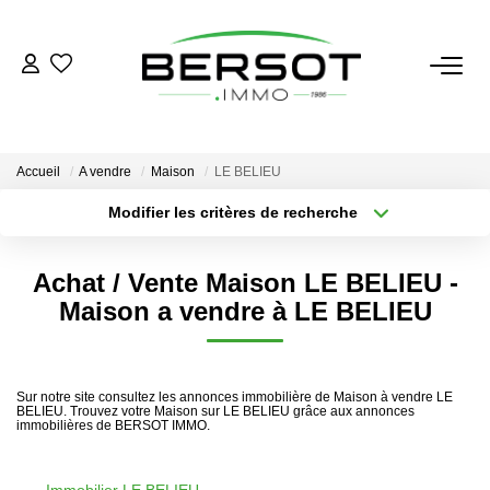
ACHETER
Acheter
Accueil
A vendre
Maison
LE BELIEU
Immobilier Professionnel
Modifier les critères de recherche
Secteur / Agence
Estimer
Sélectionnez...
Rayon
Vendre
Achat / Vente Maison LE BELIEU -
Type de bien
Nombre de chambres
Sélectionnez...
Sélectionnez...
Maison a vendre à LE BELIEU
Investissement
Nos Outils
Plus de critères
Créer une alerte
Sur notre site consultez les annonces immobilière de Maison à vendre LE
BELIEU. Trouvez votre Maison sur LE BELIEU grâce aux annonces
LOUER
immobilières de BERSOT IMMO.
Louer