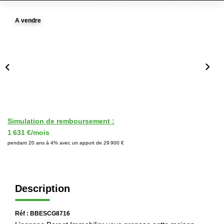
Immobilier Professionnel
A vendre
Locations Saisonnières
Locations De Vacances
GÉRER
SYNDIC
Simulation de remboursement :
1 631 €/mois
LE GROUPE
pendant 20 ans à 4% avec un apport de 29 900 €
Nos Agences
Nos Équipes
Description
Nous Rejoindre
Nos Partenaires
Réf : BBESCG8716