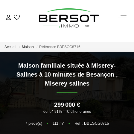
ACHETER
Acheter
Accueil
Maison
Référence BBESCG8716
Immobilier Professionnel
Estimer
Maison familiale située à Miserey-
Salines à 10 minutes de Besançon
,
Vendre
Miserey salines
Investissement
Nos Outils
299 000 €
dont 4,91% TTC d'honoraires
LOUER
7
pièce(s)
•
111
m²
•
Réf : BBESCG8716
Louer