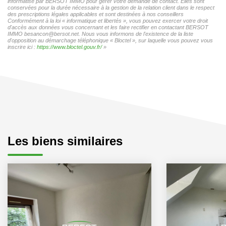
informatisé par BERSOT IMMO pour gérer votre demande de contact. Elles sont
conservées pour la durée nécessaire à la gestion de la relation client dans le respect
des prescriptions légales applicables et sont destinées à nos conseillers
Conformément à la loi « informatique et libertés », vous pouvez exercer votre droit
d'accès aux données vous concernant et les faire rectifier en contactant BERSOT
IMMO besancon@bersot.net. Nous vous informons de l'existence de la liste
d'opposition au démarchage téléphonique « Bloctel », sur laquelle vous pouvez vous
inscrire ici :
https://www.bloctel.gouv.fr/
»
Les biens similaires