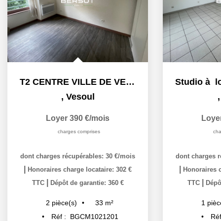
T2 CENTRE VILLE DE VESOUL
,
Vesoul
Loyer 390 €/mois
Loye
charges comprises
cha
dont charges récupérables: 30 €/mois
dont charges r
|
|
Honoraires charge locataire: 302 €
Honoraires c
|
|
TTC
Dépôt de garantie: 360 €
TTC
Dépôt
33
m²
2
pièce(s)
1
pièc
Réf :
BGCM1021201
Réf