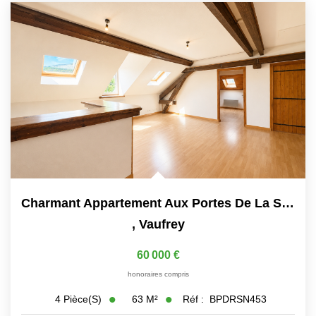
Charmant Appartement Aux Portes De La Suisse - Dernier...
,
Vaufrey
60 000 €
honoraires compris
63
M²
Réf :
BPDRSN453
4
Pièce(s)