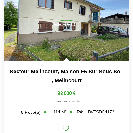
Immobilier Professionnel
Locations Saisonnières
Locations De Vacances
GÉRER
SYNDIC
Secteur Melincourt, Maison F5 Sur Sous Sol
,
Melincourt
LE GROUPE
93 000 €
Nos Agences
honoraires compris
Nos Équipes
114
M²
Réf :
BVESDC4172
5
Pièce(s)
Nous Rejoindre
Nos Partenaires