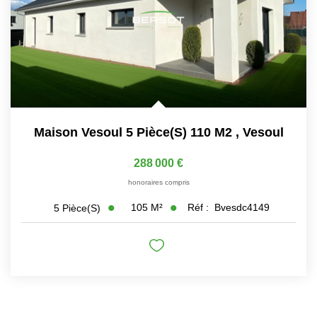
Maison Vesoul 5 Pièce(s) 110 M2
,
Vesoul
288 000 €
honoraires compris
105
M²
Réf :
Bvesdc4149
5
Pièce(s)