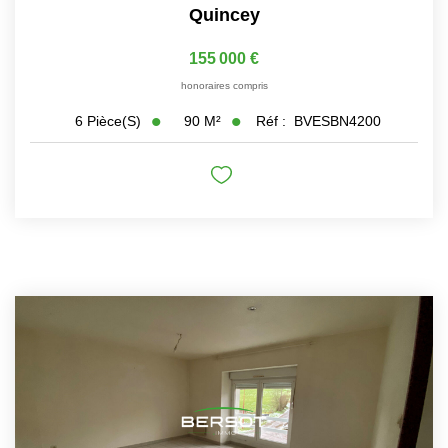
Quincey
155 000 €
honoraires compris
90
M²
Réf :
BVESBN4200
6
Pièce(s)