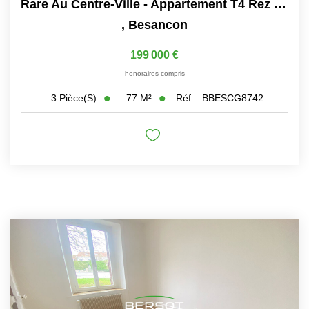
Rare Au Centre-Ville - Appartement T4 Rez De Chaussée Avec...
,
Besancon
199 000 €
honoraires compris
77
M²
Réf :
BBESCG8742
3
Pièce(s)