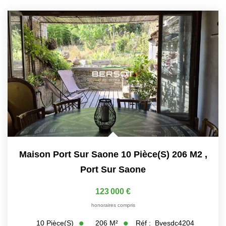
Maison Port Sur Saone 10 Pièce(s) 206 M2
,
Port Sur Saone
123 000 €
honoraires compris
206
M²
Réf :
Bvesdc4204
10
Pièce(s)