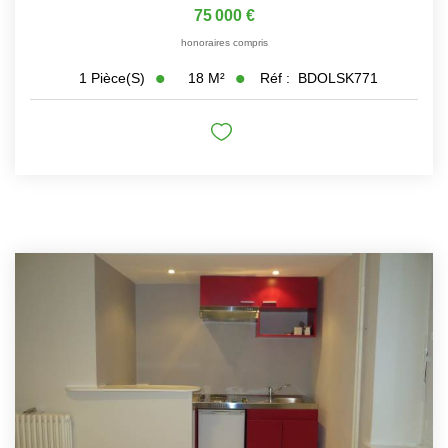
75 000 €
honoraires compris
18
M²
Réf :
BDOLSK771
1
Pièce(s)