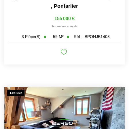
,
Pontarlier
155 000 €
honoraires compris
59
M²
Réf :
BPONJB1403
3
Pièce(s)
Exclusif