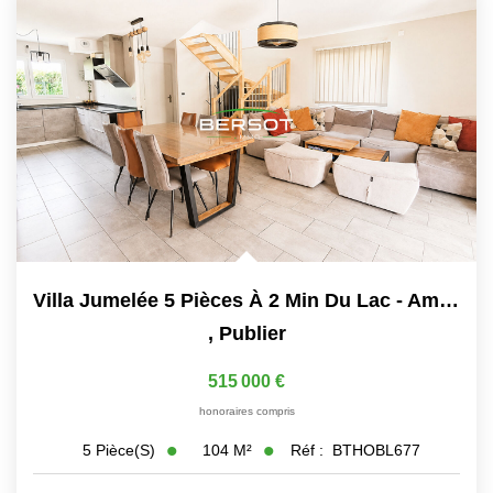
Villa Jumelée 5 Pièces À 2 Min Du Lac - Amphion-Les-Bains
,
Publier
515 000 €
honoraires compris
104
M²
Réf :
BTHOBL677
5
Pièce(s)