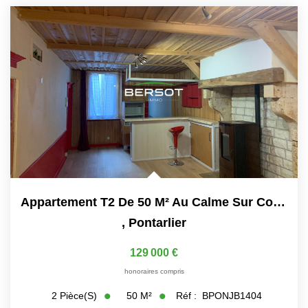
Appartement T2 De 50 M² Au Calme Sur Cour En Plein...
,
Pontarlier
129 000 €
honoraires compris
50
M²
Réf :
BPONJB1404
2
Pièce(s)