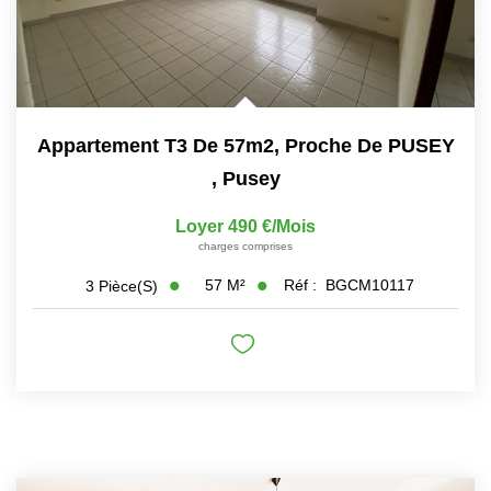
Appartement T3 De 57m2, Proche De PUSEY
,
Pusey
Loyer 490 €/mois
charges comprises
57
M²
Réf :
BGCM10117
3
Pièce(s)