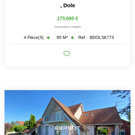
,
Dole
175 000 €
honoraires compris
80
M²
Réf :
BDOLSK773
4
Pièce(s)