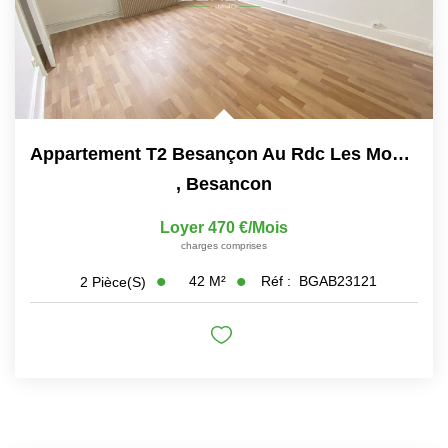
Appartement T2 Besançon Au Rdc Les Montarmots
,
Besancon
Loyer 470 €/mois
charges comprises
42
M²
Réf :
BGAB23121
2
Pièce(s)