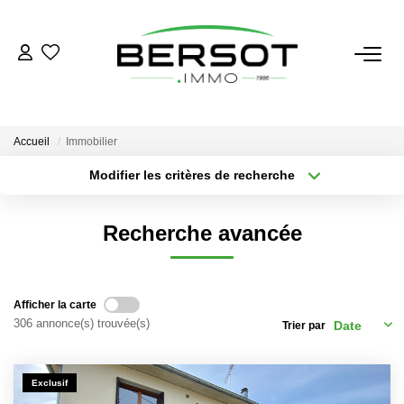
ACHETER
Acheter
Accueil
Immobilier
Immobilier Professionnel
Modifier les critères de recherche
Secteur / Agence
Estimer
Sélectionnez...
Rayon
Vendre
Recherche avancée
Type de bien
Nombre de chambres
Sélectionnez...
Sélectionnez...
Investissement
Nos Outils
Plus de critères
Créer une alerte
Afficher la carte
306 annonce(s) trouvée(s)
Trier par
LOUER
Exclusif
Louer