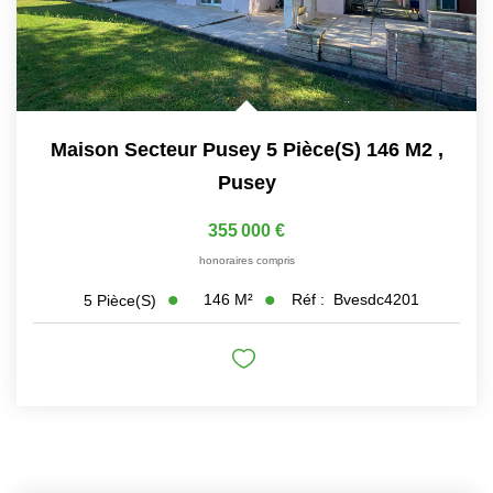
Maison Secteur Pusey 5 Pièce(s) 146 M2
,
Pusey
355 000 €
honoraires compris
146
M²
Réf :
Bvesdc4201
5
Pièce(s)