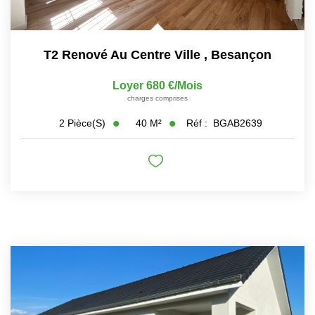
T2 Renové Au Centre Ville
,
Besançon
Loyer 680 €/mois
charges comprises
40
M²
Réf :
BGAB2639
2
Pièce(s)