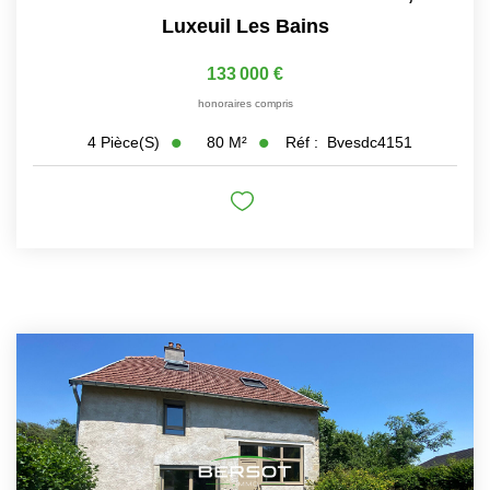
Luxeuil Les Bains
133 000 €
honoraires compris
80
M²
Réf :
Bvesdc4151
4
Pièce(s)