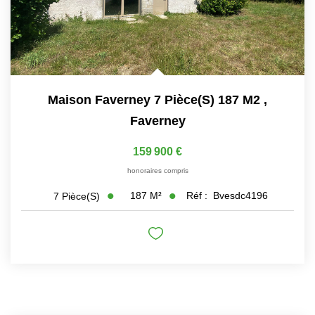
Maison Faverney 7 Pièce(s) 187 M2
,
Faverney
159 900 €
honoraires compris
187
M²
Réf :
Bvesdc4196
7
Pièce(s)