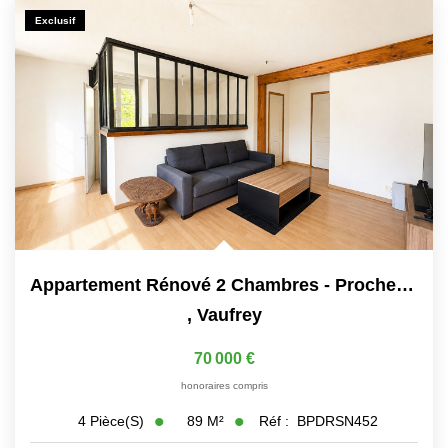
Exclusif
Appartement Rénové 2 Chambres - Proche Frontière Suisse. 20...
,
Vaufrey
70 000 €
honoraires compris
89
M²
Réf :
BPDRSN452
4
Pièce(s)