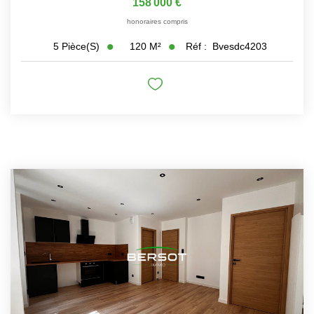
158 000 €
honoraires compris
120
M²
Réf :
Bvesdc4203
5
Pièce(s)