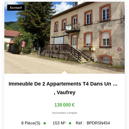
Exclusif
Immeuble De 2 Appartements T4 Dans Un Environnement...
,
Vaufrey
130 000 €
honoraires compris
153
M²
Réf :
BPDRSN454
8
Pièce(s)