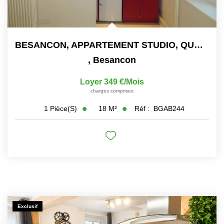
BESANCON, APPARTEMENT STUDIO, QUARTIER VIEUX BREGILLE
,
Besancon
Loyer 349 €/mois
charges comprises
18
M²
Réf :
BGAB244
1
Pièce(s)
Exclusif