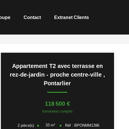
roupe
Contact
Extranet Clients
Appartement T2 avec terrasse en
rez-de-jardin - proche centre-ville
,
Pontarlier
118 500 €
honoraires compris
33
m²
2
pièce(s)
Réf :
BPONMM1396