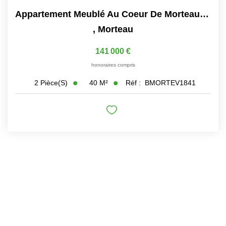
Nos Actualités
Appartement Meublé Au Coeur De Morteau Proche De La Suisse
,
Morteau
CONTACT
141 000 €
honoraires compris
EXTRANET CLIENTS
40
M²
Réf :
BMORTEV1841
2
Pièce(s)