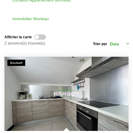
Location Appartement Morteau
Immobilier Professionnel
Locations Saisonnières
Immobilier Morteau
Locations De Vacances
Afficher la carte
2 annonce(s) trouvée(s)
Trier par
GÉRER
Exclusif
SYNDIC
LE GROUPE
Nos Agences
Nos Équipes
Nous Rejoindre
Nos Partenaires