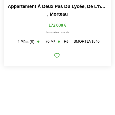
Appartement À Deux Pas Du Lycée, De L'hôpital Et Proche De...
,
Morteau
172 000 €
honoraires compris
70
M²
Réf :
BMORTEV1840
4
Pièce(s)