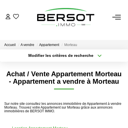
ACHETER
Acheter
Accueil
A vendre
Appartement
Morteau
Immobilier Professionnel
Modifier les critères de recherche
Secteur / Agence
Estimer
Sélectionnez...
Rayon
Vendre
Achat / Vente Appartement Morteau
Type de bien
Nombre de chambres
Sélectionnez...
Sélectionnez...
- Appartement a vendre à Morteau
Investissement
Nos Outils
Plus de critères
Créer une alerte
Sur notre site consultez les annonces immobilière de Appartement à vendre
Morteau. Trouvez votre Appartement sur Morteau grâce aux annonces
LOUER
immobilières de BERSOT IMMO.
Louer