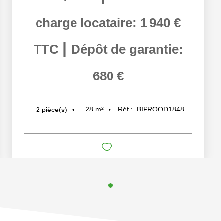
charge locataire: 1 940 €
|
TTC
Dépôt de garantie:
680 €
28
m²
Réf :
BIPROOD1848
2
pièce(s)