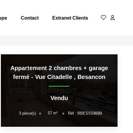
upe
Contact
Extranet Clients
Appartement 2 chambres + garage
fermé - Vue Citadelle
,
Besancon
Vendu
57
m²
3
pièce(s)
Réf :
BBESSS8699