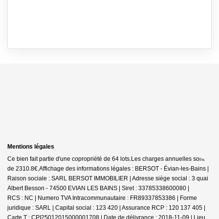
Mentions légales
Ce bien fait partie d'une copropriété de 64 lots.Les charges annuelles sont
de 2310.8€.
Affichage des informations légales : BERSOT - Évian-les-Bains |
Raison sociale : SARL BERSOT IMMOBILIER | Adresse siège social : 3 quai
Albert Besson - 74500 EVIAN LES BAINS | Siret : 33785338600080 |
RCS : NC | Numero TVA Intracommunautaire : FR89337853386 | Forme
juridique : SARL | Capital social : 123 420 | Assurance RCP : 120 137 405 |
Carte T : CPI25012015000001708 | Date de délivrance : 2018-11-09 | Lieu