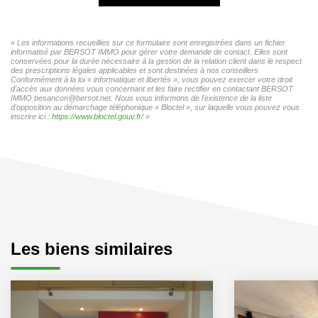
« Les informations recueillies sur ce formulaire sont enregistrées dans un fichier
informatisé par BERSOT IMMO pour gérer votre demande de contact. Elles sont
conservées pour la durée nécessaire à la gestion de la relation client dans le respect
des prescriptions légales applicables et sont destinées à nos conseillers
Conformément à la loi « informatique et libertés », vous pouvez exercer votre droit
d'accès aux données vous concernant et les faire rectifier en contactant BERSOT
IMMO besancon@bersot.net. Nous vous informons de l'existence de la liste
d'opposition au démarchage téléphonique « Bloctel », sur laquelle vous pouvez vous
inscrire ici :
https://www.bloctel.gouv.fr/
»
Les biens similaires