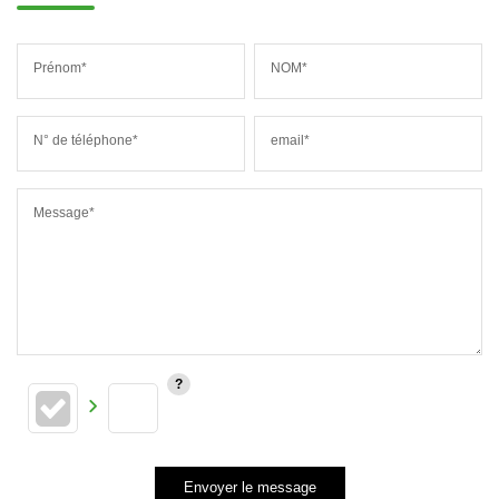
Prénom*
NOM*
N° de téléphone*
email*
Message*
Envoyer le message