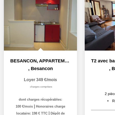
BESANCON, APPARTEMENT STUDIO, QUARTIER VIEUX BREGILLE
,
Besancon
,
B
Loyer 349 €/mois
charges comprises
2
pièc
dont charges récupérables:
R
|
100 €/mois
Honoraires charge
|
locataire: 198 € TTC
Dépôt de