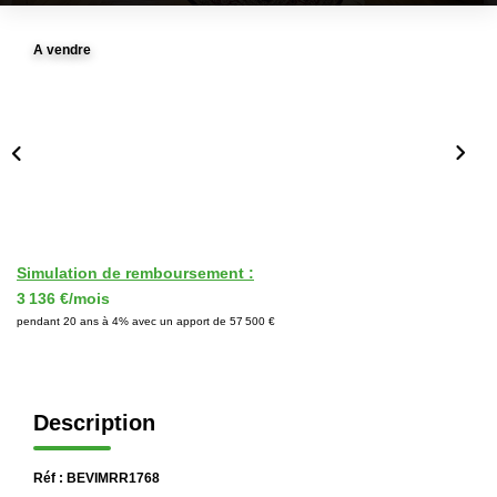
Immobilier Professionnel
A vendre
Locations Saisonnières
Locations De Vacances
GÉRER
SYNDIC
Simulation de remboursement :
3 136 €/mois
LE GROUPE
pendant 20 ans à 4% avec un apport de 57 500 €
Nos Agences
Nos Équipes
Description
Nous Rejoindre
Nos Partenaires
Réf : BEVIMRR1768