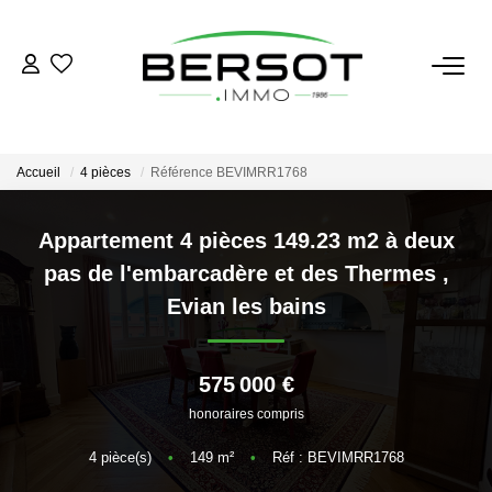
ACHETER
Acheter
Accueil
4 pièces
Référence BEVIMRR1768
Immobilier Professionnel
Estimer
Appartement 4 pièces 149.23 m2 à deux
pas de l'embarcadère et des Thermes
,
Vendre
Evian les bains
Investissement
Nos Outils
575 000 €
honoraires compris
LOUER
4
pièce(s)
•
149
m²
•
Réf : BEVIMRR1768
Louer