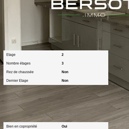
Localisation
Etage
2
Nombre étages
3
Rez de chaussée
Non
Dernier Etage
Non
Copropriété
Bien en copropriété
Oui