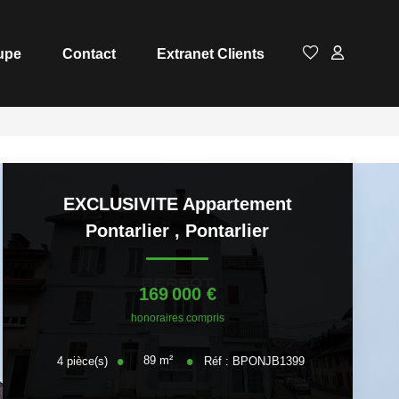
upe
Contact
Extranet Clients
EXCLUSIVITE Appartement
Pontarlier
,
Pontarlier
169 000 €
honoraires compris
89
m²
4
pièce(s)
Réf :
BPONJB1399