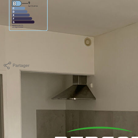
age standard entre 1880€ et 2600€. indexées aux années
Partager
Calculer mon budget
ques et Pollutions). Pour en savoir plus, rendez-vous sur