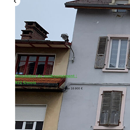
Simulation de remboursement :
922 €/mois
pendant 20 ans à 4% avec un apport de 16 900 €
Description
Réf : BPONJB1399
En exclusivité chez Bersot Immobilier Pontarlier centre