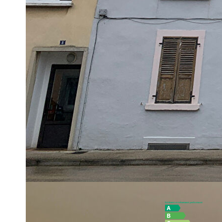
Situé en plein coeur de Pontarlier, découvrez cet apparteme
fonctionnel. Il se compose de deux chambres et dispose ég
appréciable. Idéal pour une famille ou pour un premier achat,
des commerces, écoles et services.
L'appartement propose des espaces de vie confortables et l
besoins.
Une opportunité rare sur le secteur, alliant surface généreuse 
Pas de procédure judiciaire en cours, nombres de lots dans 
À visiter sans tarder, en exclusivité avec l'agence Bersot Imm
contact : Jérôme BENARD 0623311136 ou jbenard@bersot.
**
Honoraires à la charge du vendeur
Diagnostics énergétiques