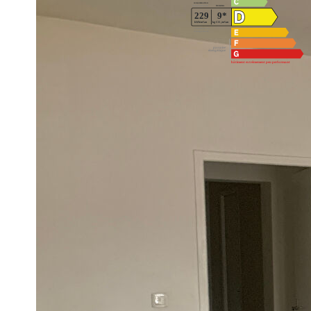
Montant estimé des dépenses annuelles d'énergie pour un us
2021,2022 et 2023 (abonnement compris).
Imprimer
Nos honoraires
Ce bien est soumis à un diagnostic ERP (État des Ris
https://www.georisques.gouv.fr/