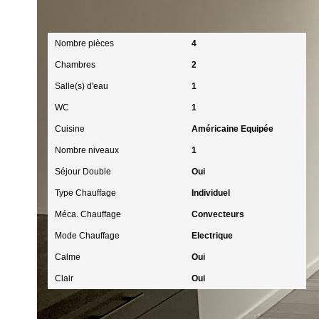
Intérieur
Nombre pièces
4
Chambres
2
Salle(s) d'eau
1
WC
1
Cuisine
Américaine Equipée
Nombre niveaux
1
Séjour Double
Oui
Type Chauffage
Individuel
Méca. Chauffage
Convecteurs
Mode Chauffage
Electrique
Calme
Oui
Clair
Oui