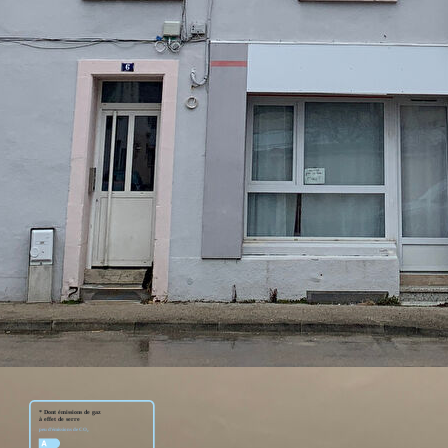
nt de 91 m², offrant de beaux volumes et un agencement
alement d'une cave, apportant un espace de rangement
 il bénéficie d'un emplacement privilégié, à proximité immédiate
umineux, avec un fort potentiel d'aménagement selon vos
et localisation centrale.
la copropriété 40, montant des charges annuelles 1186€
obilier.
net