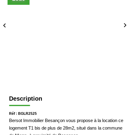
Immobilier Professionnel
Locations Saisonnières
Locations De Vacances
GÉRER
SYNDIC
LE GROUPE
Description
Nos Agences
Nos Équipes
Réf : BGLR2525
Nous Rejoindre
Bersot Immobilier Besançon vous propose à la location ce
Nos Partenaires
logement T1 bis de plus de 28m2, situé dans la commune