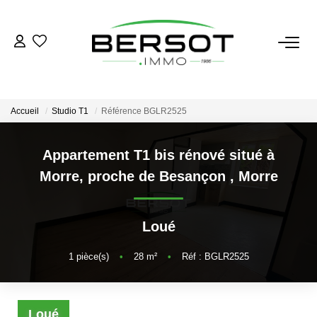
ACHETER
Acheter
Accueil
Studio T1
Référence BGLR2525
Immobilier Professionnel
Estimer
Appartement T1 bis rénové situé à
Morre, proche de Besançon
,
Morre
Vendre
Investissement
Nos Outils
Loué
1
pièce(s)
•
28
m²
•
Réf : BGLR2525
LOUER
Louer
Loué