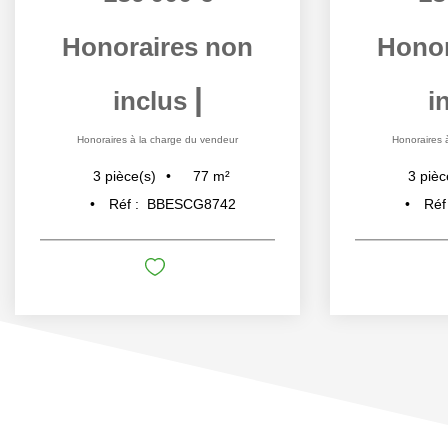
Honoraires non
Honor
|
inclus
i
Honoraires à la charge du vendeur
Honoraires 
77
m²
3
pièce(s)
3
pièc
Réf :
BBESCG8742
Réf