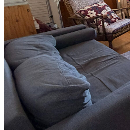
cuisson, four, grand frigo et rangements), un séjour avec
cheminée décorative, une petite chambre séparée, une
CONTACT
salle de bains avec baignoire, meuble vasque et sèche
serviette.
EXTRANET CLIENTS
Appartement très lumineux et agréable avec 5 petits
balcons, une cave et un grenier.
Disponible mi juillet .
Chauffage individuel électrique.
Pour plus d'annonces ou de tarifs https://bersot.net
Nos honoraires
Nous contacter
Diagnostics énergétiques