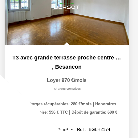
T3 avec grande terrasse proche centre ville
,
Besancon
Loyer 970 €/mois
charges comprises
|
dont charges récupérables: 280 €/mois
Honoraires
|
charge locataire: 596 € TTC
Dépôt de garantie: 690 €
66
m²
Réf :
BGLH2174
4
pièce(s)