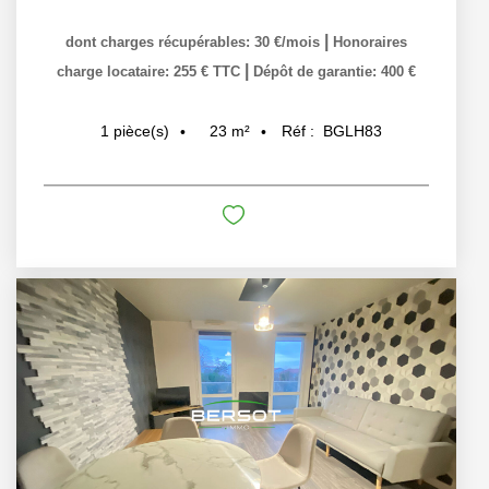
|
dont charges récupérables: 30 €/mois
Honoraires
|
charge locataire: 255 € TTC
Dépôt de garantie: 400 €
23
m²
Réf :
BGLH83
1
pièce(s)