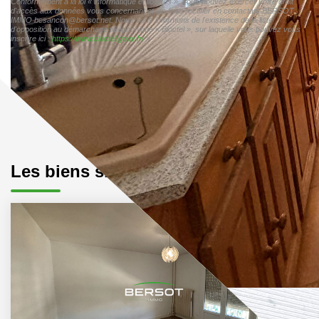
Conformément à la loi « informatique et libertés », vous pouvez exercer votre droit
d'accès aux données vous concernant et les faire rectifier en contactant BERSOT
IMMO besancon@bersot.net. Nous vous informons de l'existence de la liste
d'opposition au démarchage téléphonique « Bloctel », sur laquelle vous pouvez vous
inscrire ici :
https://www.bloctel.gouv.fr/
»
Les biens similaires