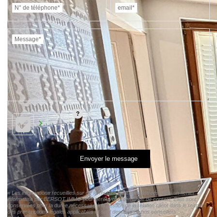
N° de téléphone*
email*
Message*
Envoyer le message
« Les informations recueillies sur ce formulaire sont enregistrées dans un fichier
informatisé par BERSOT IMMO pour gérer votre demande de contact. Elles sont
conservées pour la durée nécessaire à la gestion de la relation client dans le respect
des prescriptions légales applicables et sont destinées à nos conseillers