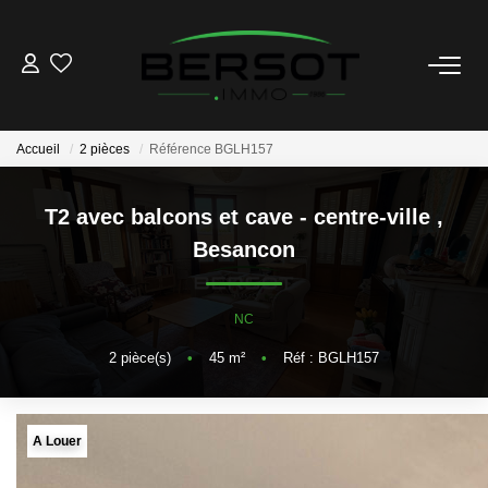
ACHETER
Accueil
2 pièces
Référence BGLH157
Acheter
Immobilier Professionnel
T2 avec balcons et cave - centre-ville
,
Estimer
Besancon
Vendre
Investissement
NC
Nos Outils
2
pièce(s)
•
45
m²
•
Réf : BGLH157
LOUER
A Louer
Louer