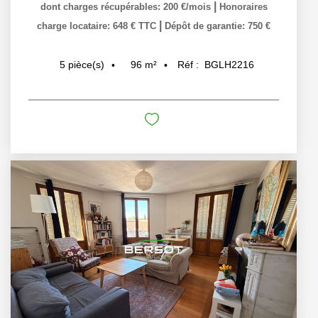
|
dont charges récupérables: 200 €/mois
Honoraires
|
charge locataire: 648 € TTC
Dépôt de garantie: 750 €
96
m²
Réf :
BGLH2216
5
pièce(s)