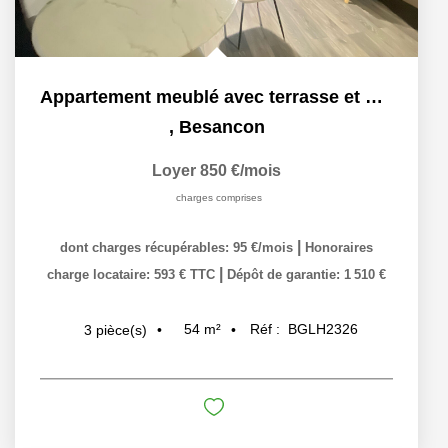
Appartement meublé avec terrasse et parking - quartier...
,
Besancon
Loyer 850 €/mois
charges comprises
|
dont charges récupérables: 95 €/mois
Honoraires
|
charge locataire: 593 € TTC
Dépôt de garantie: 1 510 €
54
m²
Réf :
BGLH2326
3
pièce(s)