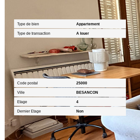
Général
Type de bien
Appartement
Type de transaction
A louer
Localisation
Code postal
25000
Ville
BESANCON
Etage
4
Dernier Etage
Non