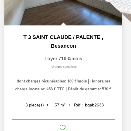
T 3 SAINT CLAUDE / PALENTE
,
Besancon
Loyer 710 €/mois
charges comprises
|
dont charges récupérables: 180 €/mois
Honoraires
|
charge locataire: 458 € TTC
Dépôt de garantie: 530 €
57
m²
Réf :
bgab2633
3
pièce(s)