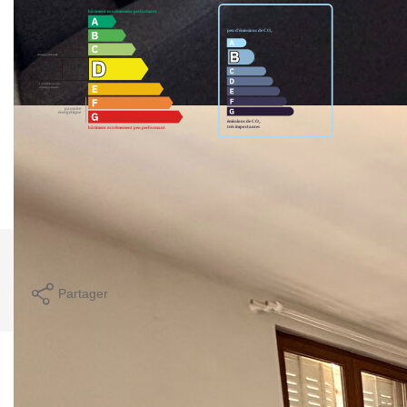
Montant estimé des dépenses annuelles d'énergie pour un
usage standard entre 1020€ et 1430€. indexées aux années
2021,2022 et 2023 (abonnement compris).
Imprimer
Partager
Calculer mon budget
Caractéristiques détaillées