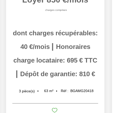
charges comprises
dont charges récupérables:
|
40 €/mois
Honoraires
charge locataire: 695 € TTC
|
Dépôt de garantie: 810 €
63
m²
Réf :
BGAMG20418
3
pièce(s)