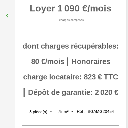
Loyer 1 090 €/mois
charges comprises
dont charges récupérables:
|
80 €/mois
Honoraires
charge locataire: 823 € TTC
|
Dépôt de garantie: 2 020 €
75
m²
Réf :
BGAMG20454
3
pièce(s)