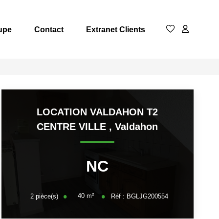
upe
Contact
Extranet Clients
LOCATION VALDAHON T2
CENTRE VILLE
,
Valdahon
NC
40
m²
2
pièce(s)
Réf :
BGLJG200554