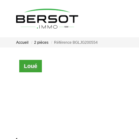
Accueil
2 pièces
Référence BGLJG200554
Loué