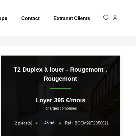
upe
Contact
Extranet Clients
T2 Duplex à louer - Rougemont
,
Rougemont
Loyer 395 €/mois
charges comprises
48
m²
2
pièce(s)
Réf :
BGCM92T2D50021