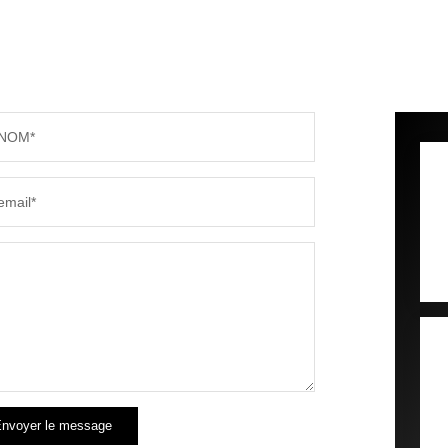
NOM*
email*
nvoyer le message