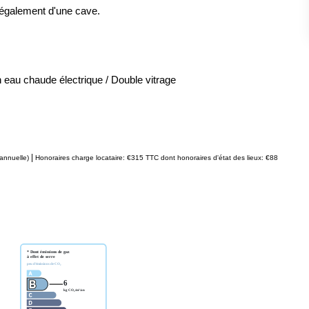
 également d'une cave.
n eau chaude électrique / Double vitrage
|
annuelle)
Honoraires charge locataire: €315 TTC
dont honoraires d'état des lieux: €88