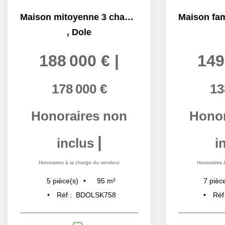
Maison mitoyenne 3 chambres avec jardin, terrasse et garage...
,
Dole
188 000 €
|
149
178 000 €
13
Honoraires non
Honor
|
inclus
i
Honoraires à la charge du vendeur
Honoraires 
95
m²
5
pièce(s)
7
pièc
Réf :
BDOLSK758
Réf