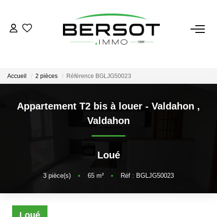
ACHETER
Acheter
Accueil
2 pièces
Référence BGLJG50023
Immobilier Professionnel
Estimer
Appartement T2 bis à louer - Valdahon
,
Valdahon
Vendre
Investissement
Nos Outils
Loué
3
pièce(s)
•
65
m²
•
Réf : BGLJG50023
LOUER
Louer
Loué