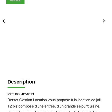
Immobilier Professionnel
Locations Saisonnières
Locations De Vacances
GÉRER
SYNDIC
LE GROUPE
Description
Nos Agences
Nos Équipes
Réf : BGLJG50023
Nous Rejoindre
Bersot Gestion Location vous propose à la location ce joli
Nos Partenaires
T2 bis composé d'une entrée, d'un grande séjour/cuisine,