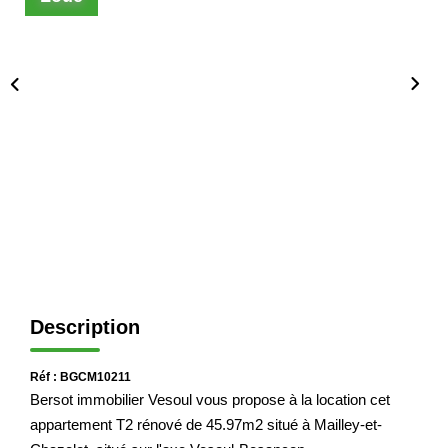
Immobilier Professionnel
Locations Saisonnières
Locations De Vacances
GÉRER
SYNDIC
LE GROUPE
Description
Nos Agences
Nos Équipes
Réf : BGCM10211
Nous Rejoindre
Bersot immobilier Vesoul vous propose à la location cet
Nos Partenaires
appartement T2 rénové de 45.97m2 situé à Mailley-et-