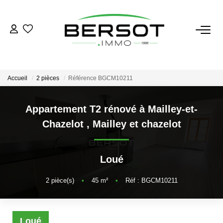
ACHETER
Acheter
Accueil
2 pièces
Référence BGCM10211
Immobilier Professionnel
Estimer
Appartement T2 rénové à Mailley-et-
Chazelot
,
Mailley et chazelot
Vendre
Investissement
Nos Outils
Loué
2
pièce(s)
•
45
m²
•
Réf : BGCM10211
LOUER
Louer
Loué