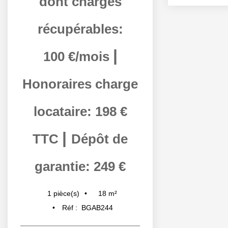
dont charges
récupérables:
|
100 €/mois
Honoraires charge
locataire: 198 €
|
TTC
Dépôt de
garantie: 249 €
18
m²
1
pièce(s)
Réf :
BGAB244