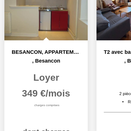
BESANCON, APPARTEMENT STUDIO, QUARTIER VIEUX BREGILLE
,
Besancon
,
B
Loyer
349 €/mois
2
pièc
R
charges comprises