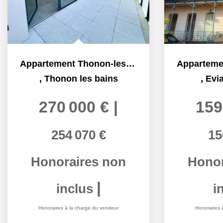
Appartement Thonon-les-bains 3 pièce(s) 63.91 m2
,
Thonon les bains
,
Evia
270 000 €
|
159
254 070 €
15
Honoraires non
Honor
|
inclus
i
Honoraires à la charge du vendeur
Honoraires 