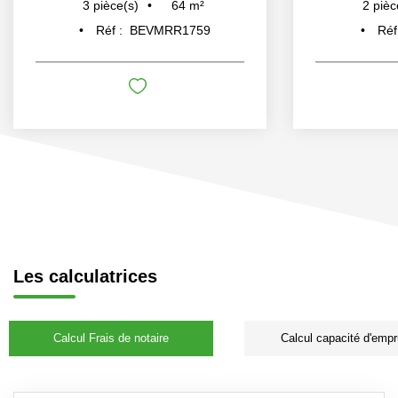
64
m²
3
pièce(s)
2
pièc
Réf :
BEVMRR1759
Réf
Les calculatrices
Calcul Frais de notaire
Calcul capacité d'empr