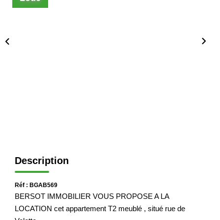
Immobilier Professionnel
Locations Saisonnières
Locations De Vacances
GÉRER
SYNDIC
LE GROUPE
Description
Nos Agences
Nos Équipes
Réf : BGAB569
Nous Rejoindre
BERSOT IMMOBILIER VOUS PROPOSE A LA
Nos Partenaires
LOCATION cet appartement T2 meublé , situé rue de