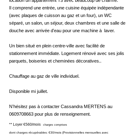
location un appartement T3 avec beaucoup de charme.
Nos Actualités
Il comprend une entrée, une cuisine équipée indépendante
(avec plaques de cuisson au gaz et un four), un WC
séparé, un salon, un séjour, deux chambres et une salle de
CONTACT
douche avec arrivée d'eau pour une machine à laver.
EXTRANET CLIENTS
Un bien situé en plein centre-ville avec facilité de
stationnement immédiate. Logement rénové avec ses jolis
parquets, boiseries et cheminées décoratives..
Chauffage au gaz de ville individuel.
Disponible mi juillet.
N'hésitez pas à contacter Cassandra MERTENS au
0609708663 pour plus de renseignement.
**
Loyer €560/mois
charges comprises
dont charges récupérables: €30/mois (Provisionnelles mensuelles avec