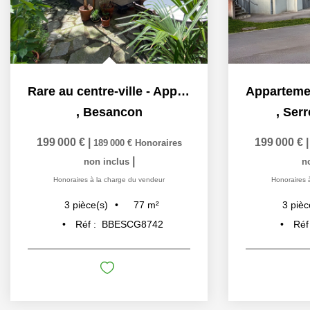
Rare au centre-ville - Appartement T4 rez de chaussée avec...
,
Besancon
,
Serr
199 000 €
|
199 000 €
189 000 €
Honoraires
|
non inclus
n
Honoraires à la charge du vendeur
Honoraires 
77
m²
3
pièce(s)
3
pièc
Réf :
BBESCG8742
Réf