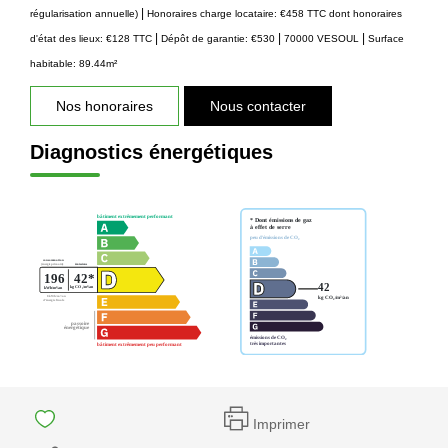
|
régularisation annuelle)
Honoraires charge locataire: €458 TTC
dont honoraires
|
|
|
d'état des lieux: €128 TTC
Dépôt de garantie: €530
70000 VESOUL
Surface
habitable: 89.44m²
Nos honoraires
Nous contacter
Diagnostics énergétiques
Imprimer