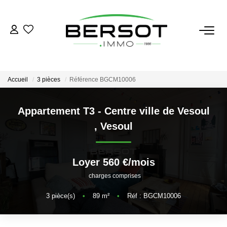
ACHETER
Acheter
Accueil
3 pièces
Référence BGCM10006
Immobilier Professionnel
Estimer
Appartement T3 - Centre ville de Vesoul
,
Vesoul
Vendre
Investissement
Nos Outils
Loyer 560 €/mois
charges comprises
LOUER
3
pièce(s)
•
89
m²
•
Réf : BGCM10006
Louer