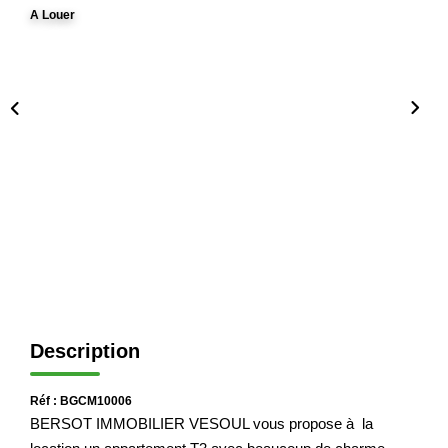
A Louer
Immobilier Professionnel
Locations Saisonnières
Locations De Vacances
GÉRER
SYNDIC
LE GROUPE
Nos Agences
Description
Nos Équipes
Nous Rejoindre
Réf : BGCM10006
BERSOT IMMOBILIER VESOUL vous propose à la
Nos Partenaires