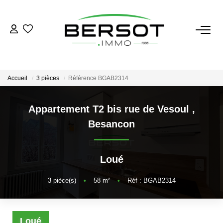
ACHETER
Acheter
Accueil
3 pièces
Référence BGAB2314
Immobilier Professionnel
Estimer
Appartement T2 bis rue de Vesoul
,
Besancon
Vendre
Investissement
Nos Outils
Loué
3
pièce(s)
•
58
m²
•
Réf : BGAB2314
LOUER
Louer
Loué