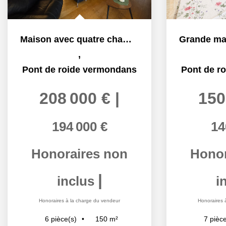
Maison avec quatre chambres à PONT DE ROIDE
,
Pont de roide vermondans
Pont de r
208 000 €
|
150
194 000 €
14
Honoraires non
Honor
|
inclus
i
Honoraires à la charge du vendeur
Honoraires 
150
m²
6
pièce(s)
7
pièce