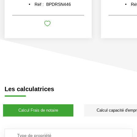
Réf :
BPDRSN446
Réf
Les calculatrices
Calcul Frais de notaire
Calcul capacité d'empr