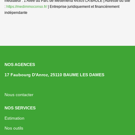
médiateur : 1 Allée du Parc de Mesemena 44505 LA BAULE | Adresse du site
:
https://medimmoconso.fr/
|
Entreprise juridiquement et financièrement
indépendante
NOS AGENCES
17 Faubourg D'Anroz, 25110 BAUME LES DAMES
Nous contacter
NOS SERVICES
Estimation
Nos outils