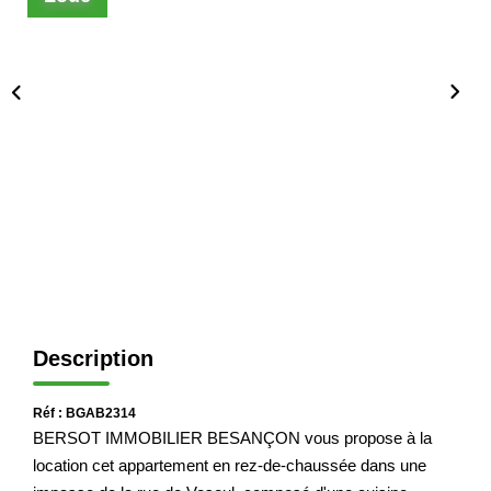
Immobilier Professionnel
Locations Saisonnières
Locations De Vacances
GÉRER
SYNDIC
LE GROUPE
Description
Nos Agences
Nos Équipes
Réf : BGAB2314
Nous Rejoindre
BERSOT IMMOBILIER BESANÇON vous propose à la
Nos Partenaires
location cet appartement en rez-de-chaussée dans une