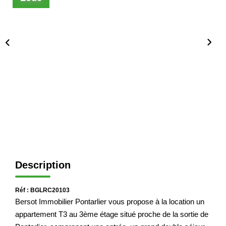
Immobilier Professionnel
Locations Saisonnières
Locations De Vacances
GÉRER
SYNDIC
LE GROUPE
Description
Nos Agences
Nos Équipes
Réf : BGLRC20103
Nous Rejoindre
Bersot Immobilier Pontarlier vous propose à la location un
Nos Partenaires
appartement T3 au 3ème étage situé proche de la sortie de