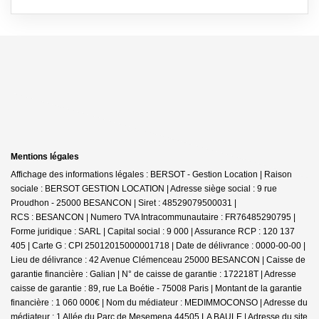
Mentions légales
Affichage des informations légales : BERSOT - Gestion Location | Raison
sociale : BERSOT GESTION LOCATION | Adresse siège social : 9 rue
Proudhon - 25000 BESANCON | Siret : 48529079500031 |
RCS : BESANCON | Numero TVA Intracommunautaire : FR76485290795 |
Forme juridique : SARL | Capital social : 9 000 | Assurance RCP : 120 137
405 | Carte G : CPI 25012015000001718 | Date de délivrance : 0000-00-00 |
Lieu de délivrance : 42 Avenue Clémenceau 25000 BESANCON | Caisse de
garantie financière : Galian | N° de caisse de garantie : 172218T | Adresse
caisse de garantie : 89, rue La Boétie - 75008 Paris | Montant de la garantie
financière : 1 060 000€ | Nom du médiateur : MEDIMMOCONSO | Adresse du
médiateur : 1 Allée du Parc de Mesemena 44505 LA BAULE | Adresse du site