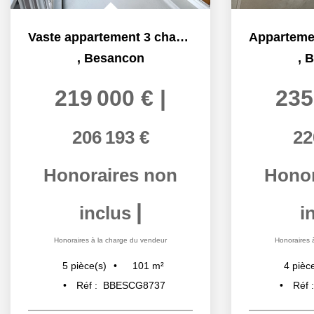
Vaste appartement 3 chambres avec balcons quartier des...
,
Besancon
,
B
219 000 €
|
235
206 193 €
22
Honoraires non
Honor
|
inclus
i
Honoraires à la charge du vendeur
Honoraires 
101
m²
5
pièce(s)
4
pièc
Réf :
BBESCG8737
Réf 