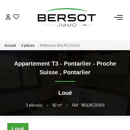
ACHETER
Acheter
Accueil
3 pièces
Référence BGLRC20103
Immobilier Professionnel
Estimer
Appartement T3 - Pontarlier - Proche
Suisse
,
Pontarlier
Vendre
Investissement
Nos Outils
Loué
3
pièce(s)
•
82
m²
•
Réf : BGLRC20103
LOUER
Louer
Loué