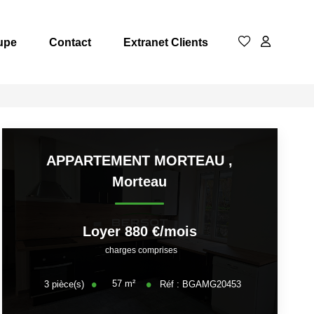
upe
Contact
Extranet Clients
APPARTEMENT MORTEAU
,
Morteau
Loyer 880 €/mois
charges comprises
57
m²
3
pièce(s)
Réf :
BGAMG20453