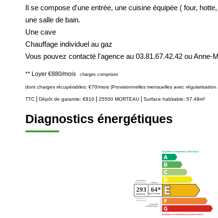
Il se compose d'une entrée, une cuisine équipée ( four, hotte
une salle de bain.
Une cave
Chauffage individuel au gaz
Vous pouvez contacté l'agence au 03.81.67.42.42 ou Anne-M
**
Loyer €880/mois
charges comprises
dont charges récupérables: €70/mois (Provisionnelles mensuelles avec régularisation 
|
|
|
TTC
Dépôt de garantie: €810
25500 MORTEAU
Surface habitable: 57.49m²
Diagnostics énergétiques