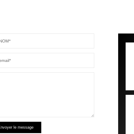
NOM*
email*
nvoyer le message