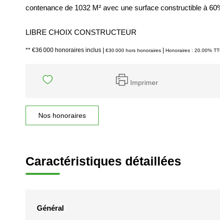
contenance de 1032 M² avec une surface constructible à 60
LIBRE CHOIX CONSTRUCTEUR
** €36 000
honoraires inclus
|
|
€30 000
hors honoraires
Honoraires : 20.00% TTC
Imprimer
Nos honoraires
Caractéristiques détaillées
Général