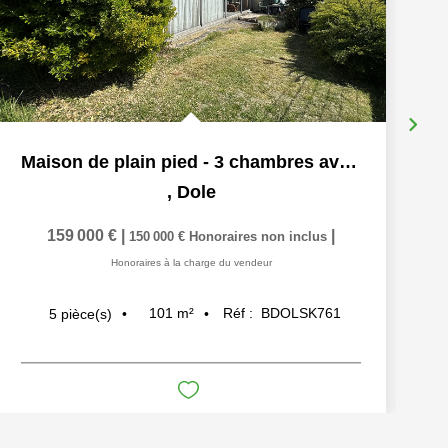
Maison de plain pied - 3 chambres avec terrain
,
Dole
159 000 €
|
|
150 000 €
Honoraires non inclus
Honoraires à la charge du vendeur
101
m²
Réf :
BDOLSK761
5
pièce(s)