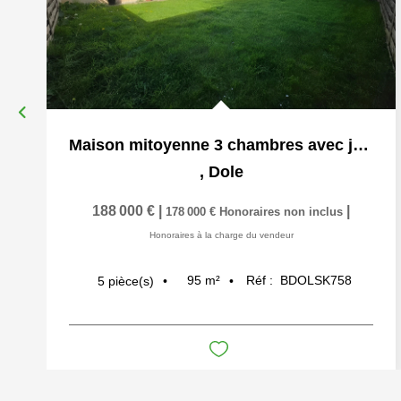
Maison mitoyenne 3 chambres avec jardin, terrasse et garage...
,
Dole
188 000 €
|
|
178 000 €
Honoraires non inclus
Honoraires à la charge du vendeur
95
m²
Réf :
BDOLSK758
5
pièce(s)