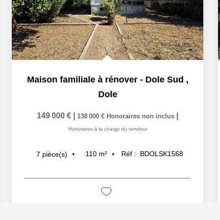
Maison familiale à rénover - Dole Sud
,
Dole
149 000 €
|
|
138 000 €
Honoraires non inclus
Honoraires à la charge du vendeur
110
m²
Réf :
BDOLSK1568
7
pièce(s)