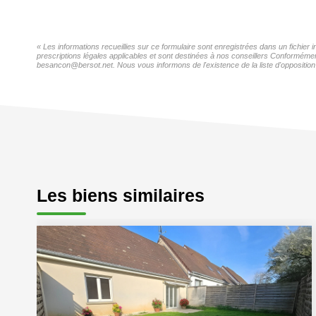
« Les informations recueillies sur ce formulaire sont enregistrées dans un fichie
prescriptions légales applicables et sont destinées à nos conseillers Conformémen
besancon@bersot.net. Nous vous informons de l'existence de la liste d'opposition 
Les biens similaires