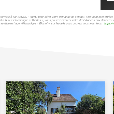
r informatisé par BERSOT IMMO pour gérer votre demande de contact. Elles sont conservées pou
t à la loi « informatique et libertés », vous pouvez exercer votre droit d'accès aux donnée
au démarchage téléphonique « Bloctel », sur laquelle vous pouvez vous inscrire ici :
https://