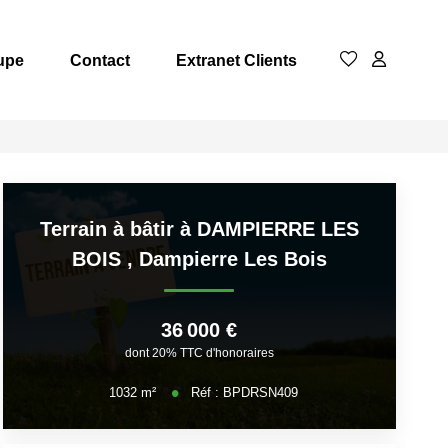
upe
Contact
Extranet Clients
Terrain à bâtir à DAMPIERRE LES
BOIS
,
Dampierre Les Bois
36 000 €
dont 20% TTC d'honoraires
1032
m²
Réf :
BPDRSN409