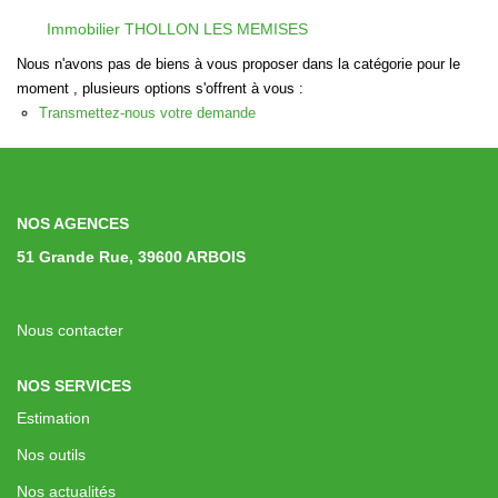
Immobilier Professionnel
Immobilier THOLLON LES MEMISES
Locations Saisonnières
Nous n'avons pas de biens à vous proposer dans la catégorie pour le
moment , plusieurs options s'offrent à vous :
Locations De Vacances
Transmettez-nous votre demande
GÉRER
NOS AGENCES
SYNDIC
51 Grande Rue, 39600 ARBOIS
LE GROUPE
Nous contacter
Nos Agences
NOS SERVICES
Nos Équipes
Estimation
Nous Rejoindre
Nos outils
Nos Partenaires
Nos actualités