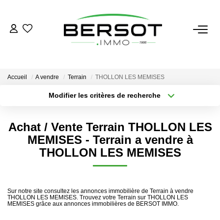
ACHETER
Acheter
Accueil
A vendre
Terrain
THOLLON LES MEMISES
Immobilier Professionnel
Modifier les critères de recherche
Secteur / Agence
Estimer
Sélectionnez...
Rayon
Vendre
Achat / Vente Terrain THOLLON LES
Type de bien
Nombre de chambres
Sélectionnez...
Sélectionnez...
MEMISES - Terrain a vendre à
Investissement
THOLLON LES MEMISES
Nos Outils
Plus de critères
Créer une alerte
LOUER
Sur notre site consultez les annonces immobilière de Terrain à vendre
THOLLON LES MEMISES. Trouvez votre Terrain sur THOLLON LES
MEMISES grâce aux annonces immobilières de BERSOT IMMO.
Louer