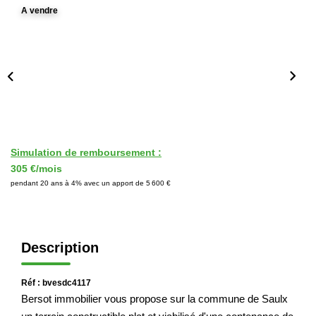
A vendre
Immobilier Professionnel
Locations Saisonnières
Locations De Vacances
GÉRER
SYNDIC
Simulation de remboursement :
305 €/mois
pendant 20 ans à 4% avec un apport de 5 600 €
LE GROUPE
Nos Agences
Description
Nos Équipes
Nous Rejoindre
Réf : bvesdc4117
Bersot immobilier vous propose sur la commune de Saulx
Nos Partenaires