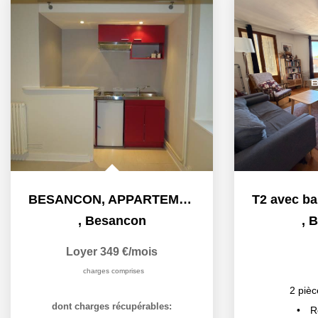
BESANCON, APPARTEMENT STUDIO, QUARTIER VIEUX BREGILLE
,
Besancon
,
B
Loyer 349 €/mois
charges comprises
2
pièc
dont charges récupérables:
R