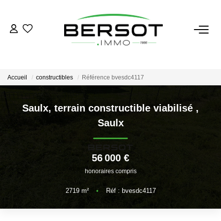
ACHETER
Acheter
Accueil
constructibles
Référence bvesdc4117
Immobilier Professionnel
Estimer
Saulx, terrain constructible viabilisé
,
Saulx
Vendre
Investissement
Nos Outils
56 000 €
honoraires compris
LOUER
2719
m²
•
Réf : bvesdc4117
Louer