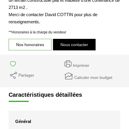
un terrain constructible plat et viabilisé d'une contenance de
Nos Actualités
2713 m2 .
Merci de contacter David COTTIN pour plus de
renseignements.
CONTACT
**
Honoraires à la charge du vendeur
EXTRANET CLIENTS
Nos honoraires
Nous contacter
Imprimer
Partager
Calculer mon budget
Caractéristiques détaillées
Général