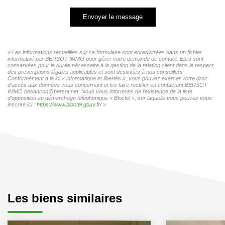
Envoyer le message
« Les informations recueillies sur ce formulaire sont enregistrées dans un fichier
informatisé par BERSOT IMMO pour gérer votre demande de contact. Elles sont
conservées pour la durée nécessaire à la gestion de la relation client dans le respect
des prescriptions légales applicables et sont destinées à nos conseillers
Conformément à la loi « informatique et libertés », vous pouvez exercer votre droit
d'accès aux données vous concernant et les faire rectifier en contactant BERSOT
IMMO besancon@bersot.net. Nous vous informons de l'existence de la liste
d'opposition au démarchage téléphonique « Bloctel », sur laquelle vous pouvez vous
inscrire ici :
https://www.bloctel.gouv.fr/
»
Les biens similaires