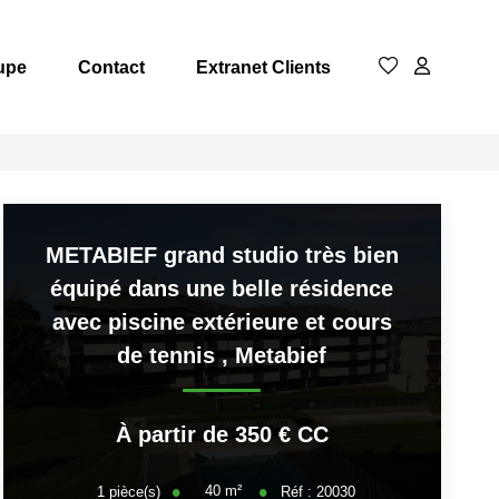
upe
Contact
Extranet Clients
METABIEF grand studio très bien
équipé dans une belle résidence
avec piscine extérieure et cours
de tennis
,
Metabief
À partir de 350 € CC
40
m²
1
pièce(s)
Réf :
20030