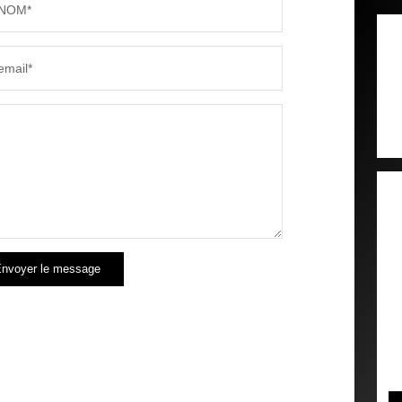
NOM*
email*
nvoyer le message