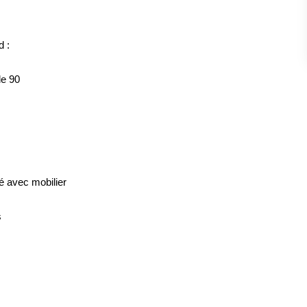
d :
de 90
é avec mobilier
s