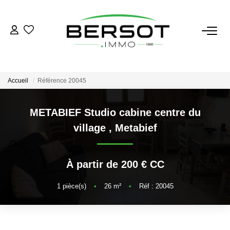
ACHETER
Acheter
Accueil
Référence 20045
Immobilier Professionnel
Estimer
METABIEF Studio cabine centre du
village
,
Metabief
Vendre
Investissement
Nos Outils
À partir de 200 € CC
1
pièce(s)
•
26
m²
•
Réf : 20045
LOUER
Louer