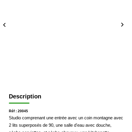
Immobilier Professionnel
Locations Saisonnières
Locations De Vacances
GÉRER
SYNDIC
LE GROUPE
Description
Nos Agences
Nos Équipes
Réf : 20045
Nous Rejoindre
Studio comprenant une entrée avec un coin montagne avec
Nos Partenaires
2 lits superposés de 90, une salle d'eau avec douche,