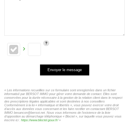
Envoyer le message
« Les informations recueillies sur ce formulaire sont enregistrées dans un fichier
informatisé par BERSOT IMMO pour gérer votre demande de contact. Elles sont
conservées pour la durée nécessaire à la gestion de la relation client dans le respect
des prescriptions légales applicables et sont destinées à nos conseillers
Conformément à la loi « informatique et libertés », vous pouvez exercer votre droit
d'accès aux données vous concernant et les faire rectifier en contactant BERSOT
IMMO besancon@bersot.net. Nous vous informons de l'existence de la liste
d'opposition au démarchage téléphonique « Bloctel », sur laquelle vous pouvez vous
inscrire ici :
https://www.bloctel.gouv.fr/
»