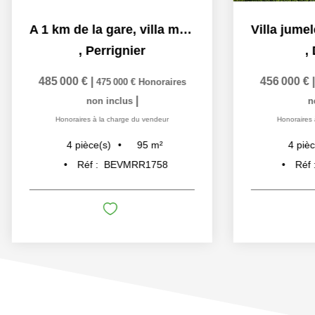
A 1 km de la gare, villa mitoyenne neuve
,
Perrignier
,
485 000 €
|
456 000 €
475 000 €
Honoraires
|
non inclus
n
Honoraires à la charge du vendeur
Honoraires 
95
m²
4
pièce(s)
4
pièc
Réf :
BEVMRR1758
Réf 