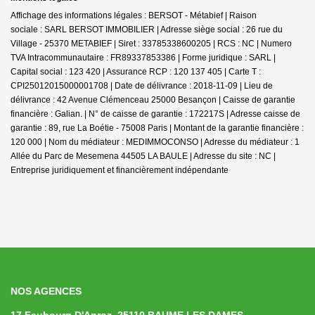
Affichage des informations légales : BERSOT - Métabief | Raison
sociale : SARL BERSOT IMMOBILIER | Adresse siège social : 26 rue du
Village - 25370 METABIEF | Siret : 33785338600205 | RCS : NC | Numero
TVA Intracommunautaire : FR89337853386 | Forme juridique : SARL |
Capital social : 123 420 | Assurance RCP : 120 137 405 |
Carte T :
CPI25012015000001708 | Date de délivrance : 2018-11-09 | Lieu de
délivrance : 42 Avenue Clémenceau 25000 Besançon | Caisse de garantie
financière : Galian. | N° de caisse de garantie : 172217S | Adresse caisse de
garantie : 89, rue La Boétie - 75008 Paris | Montant de la garantie financière :
120 000 | Nom du médiateur : MEDIMMOCONSO | Adresse du médiateur : 1
Allée du Parc de Mesemena 44505 LA BAULE | Adresse du site : NC |
Entreprise juridiquement et financièrement indépendante
NOS AGENCES
17 Faubourg D'Anroz, 25110 BAUME LES DAMES