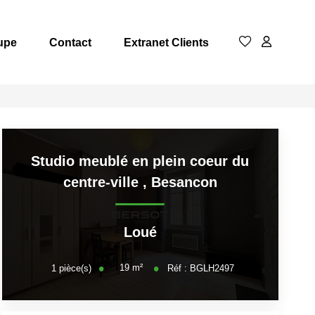
upe
Contact
Extranet Clients
Studio meublé en plein coeur du
centre-ville
,
Besancon
Loué
19
m²
1
pièce(s)
Réf :
BGLH2497