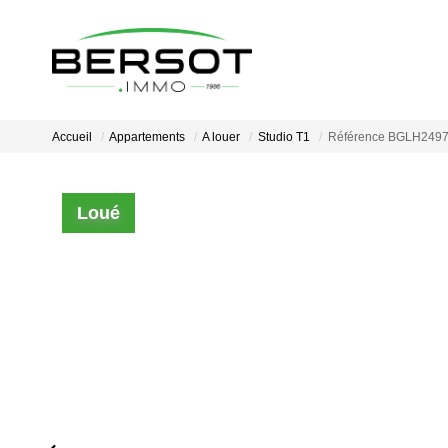
Accueil
Appartements
A louer
Studio T1
Référence BGLH249
Loué