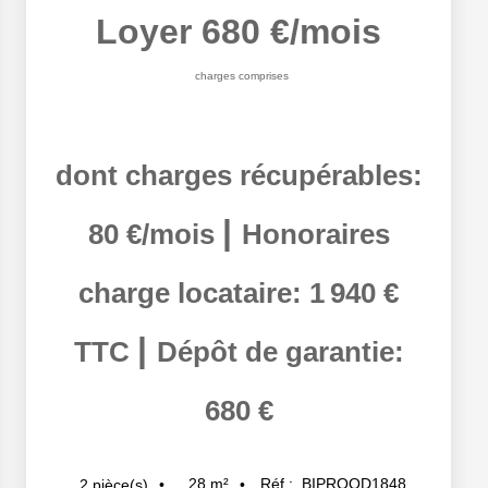
Loyer 680 €/mois
charges comprises
dont charges récupérables:
|
80 €/mois
Honoraires
charge locataire: 1 940 €
|
TTC
Dépôt de garantie:
680 €
28
m²
Réf :
BIPROOD1848
2
pièce(s)