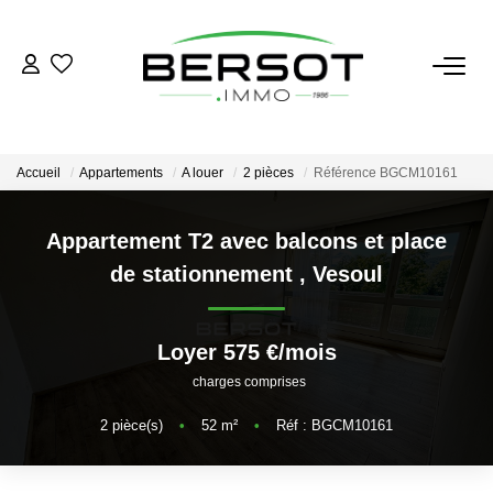
ACHETER
Acheter
Accueil
Appartements
A louer
2 pièces
Référence BGCM10161
Immobilier Professionnel
Estimer
Appartement T2 avec balcons et place
de stationnement
,
Vesoul
Vendre
Investissement
Nos Outils
Loyer 575 €/mois
charges comprises
LOUER
2
pièce(s)
•
52
m²
•
Réf : BGCM10161
Louer