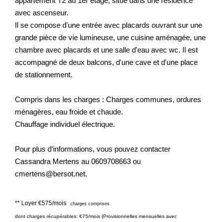
appartement T2 au 1er étage, situé dans une résidence
Nos Actualités
avec ascenseur.
Il se compose d'une entrée avec placards ouvrant sur une
grande pièce de vie lumineuse, une cuisine aménagée, une
CONTACT
chambre avec placards et une salle d'eau avec wc. Il est
accompagné de deux balcons, d'une cave et d'une place
EXTRANET CLIENTS
de stationnement.
Compris dans les charges : Charges communes, ordures
ménagères, eau froide et chaude.
Chauffage individuel électrique.
Pour plus d'informations, vous pouvez contacter
Cassandra Mertens au 0609708663 ou
cmertens@bersot.net.
**
Loyer €575/mois
charges comprises
dont charges récupérables: €75/mois (Provisionnelles mensuelles avec