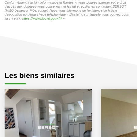
Conformément à la loi « informatique et libertés », vous pouvez exercer votre droit
d'accès aux données vous concernant et les faire rectifier en contactant BERSOT
IMMO besancon@bersot.net. Nous vous informons de l'existence de la liste
d'opposition au démarchage téléphonique « Bloctel », sur laquelle vous pouvez vous
inscrire ici :
https://www.bloctel.gouv.fr/
»
Les biens similaires