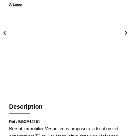
A Louer
Immobilier Professionnel
Locations Saisonnières
Locations De Vacances
GÉRER
SYNDIC
LE GROUPE
Nos Agences
Description
Nos Équipes
Nous Rejoindre
Réf : BGCM10161
Bersot immobilier Vesoul vous propose à la location cet
Nos Partenaires