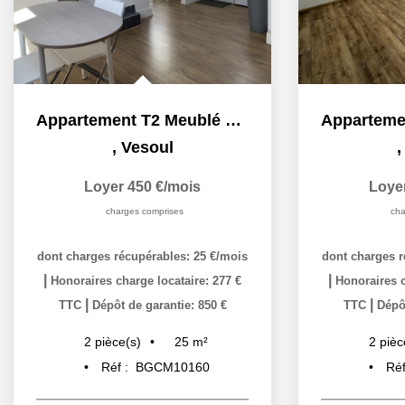
Appartement T2 Meublé au centre ville de Vesoul
,
Vesoul
Loyer 450 €/mois
Loye
charges comprises
cha
dont charges récupérables: 25 €/mois
dont charges r
|
|
Honoraires charge locataire: 277 €
Honoraires c
|
|
TTC
Dépôt de garantie: 850 €
TTC
Dépôt
25
m²
2
pièce(s)
2
pièc
Réf :
BGCM10160
Réf