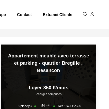
upe
Contact
Extranet Clients
Appartement meublé avec terrasse
et parking - quartier Bregille
,
Besancon
Loyer 850 €/mois
charges comprises
54
m²
3
pièce(s)
Réf :
BGLH2326