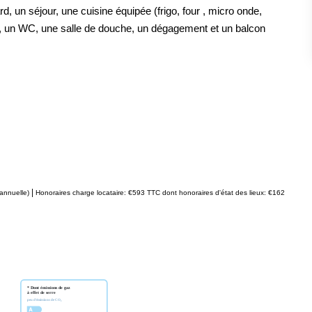
 un séjour, une cuisine équipée (frigo, four , micro onde,
, un WC, une salle de douche, un dégagement et un balcon
|
annuelle)
Honoraires charge locataire: €593 TTC
dont honoraires d'état des lieux: €162