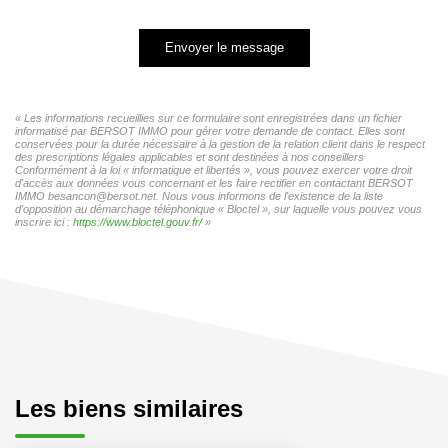
Envoyer le message
« Les informations recueillies sur ce formulaire sont enregistrées dans un fichier
informatisé par BERSOT IMMO pour gérer votre demande de contact. Elles sont
conservées pour la durée nécessaire à la gestion de la relation client dans le respect
des prescriptions légales applicables et sont destinées à nos conseillers
Conformément à la loi « informatique et libertés », vous pouvez exercer votre droit
d'accès aux données vous concernant et les faire rectifier en contactant BERSOT
IMMO besancon@bersot.net. Nous vous informons de l'existence de la liste
d'opposition au démarchage téléphonique « Bloctel », sur laquelle vous pouvez vous
inscrire ici :
https://www.bloctel.gouv.fr/
»
Les biens similaires