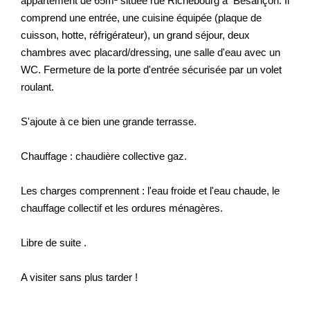
appartement de 65m² située rue Richebourg à Besançon. Il
Nos Actualités
comprend une entrée, une cuisine équipée (plaque de
cuisson, hotte, réfrigérateur), un grand séjour, deux
chambres avec placard/dressing, une salle d'eau avec un
CONTACT
WC. Fermeture de la porte d'entrée sécurisée par un volet
roulant.
EXTRANET CLIENTS
S'ajoute à ce bien une grande terrasse.
Chauffage : chaudière collective gaz.
Les charges comprennent : l'eau froide et l'eau chaude, le
chauffage collectif et les ordures ménagères.
Libre de suite .
A visiter sans plus tarder !