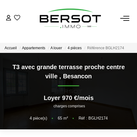
ACHETER
Acheter
Accueil
Appartements
A louer
4 pièces
Référence BGLH2174
Immobilier Professionnel
Estimer
T3 avec grande terrasse proche centre
ville
,
Besancon
Vendre
Investissement
Nos Outils
Loyer 970 €/mois
charges comprises
LOUER
4
pièce(s)
•
65
m²
•
Réf : BGLH2174
Louer