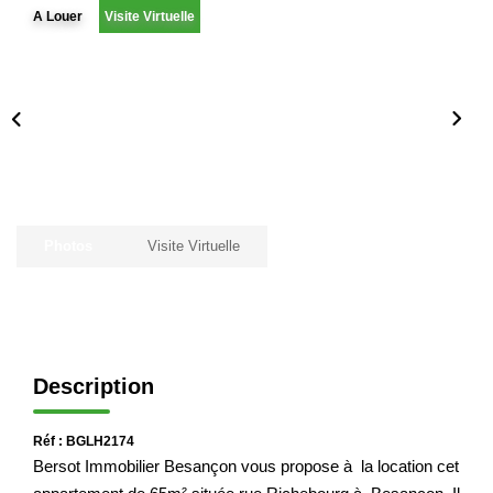
A Louer
Visite Virtuelle
Immobilier Professionnel
Locations Saisonnières
Locations De Vacances
GÉRER
SYNDIC
Photos
Visite Virtuelle
LE GROUPE
Nos Agences
Description
Nos Équipes
Nous Rejoindre
Réf : BGLH2174
Bersot Immobilier Besançon vous propose à la location cet
Nos Partenaires