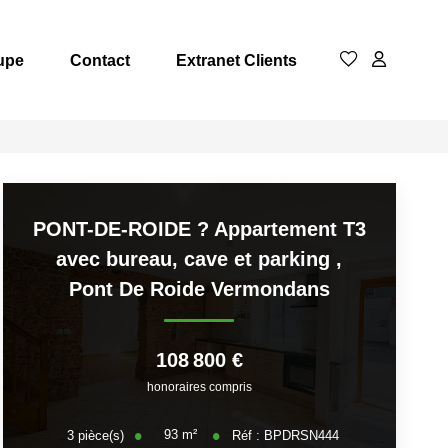
upe
Contact
Extranet Clients
PONT-DE-ROIDE ? Appartement T3
avec bureau, cave et parking
,
Pont De Roide Vermondans
108 800 €
honoraires compris
93
m²
3
pièce(s)
Réf :
BPDRSN444