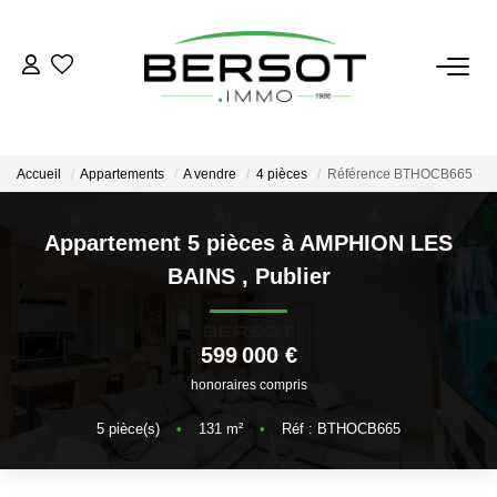
ACHETER
Acheter
Accueil
Appartements
A vendre
4 pièces
Référence BTHOCB665
Immobilier Professionnel
Estimer
Appartement 5 pièces à AMPHION LES
BAINS
,
Publier
Vendre
Investissement
Nos Outils
599 000 €
honoraires compris
LOUER
5
pièce(s)
•
131
m²
•
Réf : BTHOCB665
Louer