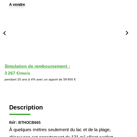
A vendre
Immobilier Professionnel
Locations Saisonnières
Locations De Vacances
GÉRER
SYNDIC
Simulation de remboursement :
3 267 €/mois
pendant 20 ans à 4% avec un apport de 59 900 €
LE GROUPE
Nos Agences
Description
Nos Équipes
Nous Rejoindre
Réf : BTHOCB665
À quelques mètres seulement du lac et de la plage,
Nos Partenaires