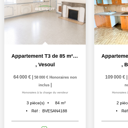
Appartement T3 de 85 m² en rez-de-chaussée
,
Vesoul
,
B
64 000 €
|
109 000 €
58 000 €
Honoraires non
|
inclus
n
Honoraires à la charge du vendeur
Honoraires 
84
m²
3
pièce(s)
2
pièc
Réf :
BVESAN4188
Réf