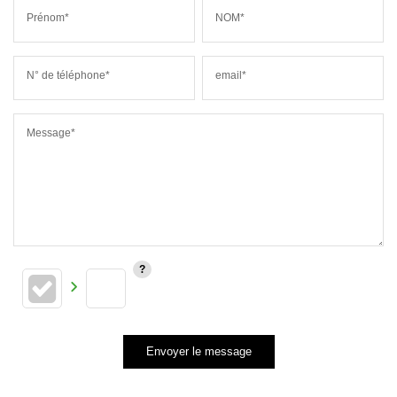
Prénom*
NOM*
N° de téléphone*
email*
Message*
Envoyer le message