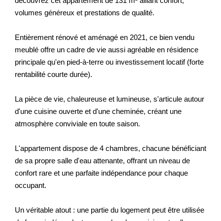
découvrez cet appartement de 131 m² alliant confort,
Nos Actualités
volumes généreux et prestations de qualité.
Entièrement rénové et aménagé en 2021, ce bien vendu
CONTACT
meublé offre un cadre de vie aussi agréable en résidence
principale qu'en pied-à-terre ou investissement locatif (forte
EXTRANET CLIENTS
rentabilité courte durée).
La pièce de vie, chaleureuse et lumineuse, s'articule autour
d'une cuisine ouverte et d'une cheminée, créant une
atmosphère conviviale en toute saison.
L'appartement dispose de 4 chambres, chacune bénéficiant
de sa propre salle d'eau attenante, offrant un niveau de
confort rare et une parfaite indépendance pour chaque
occupant.
Un véritable atout : une partie du logement peut être utilisée