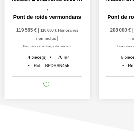
,
Pont de roide vermondans
Pont de r
119 565 €
|
208 000 €
110 000 €
Honoraires
|
non inclus
n
Honoraires à la charge du vendeur
Honoraires 
70
m²
4
pièce(s)
6
pièce
Réf :
BPDRSN455
Réf