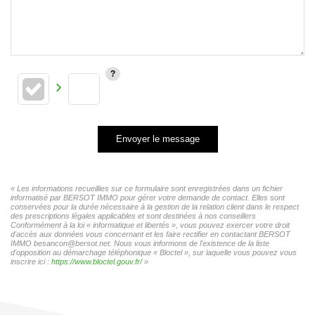
Envoyer le message
« Les informations recueillies sur ce formulaire sont enregistrées dans un fichier
informatisé par BERSOT IMMO pour gérer votre demande de contact. Elles sont
conservées pour la durée nécessaire à la gestion de la relation client dans le respect
des prescriptions légales applicables et sont destinées à nos conseillers
Conformément à la loi « informatique et libertés », vous pouvez exercer votre droit
d'accès aux données vous concernant et les faire rectifier en contactant BERSOT
IMMO besancon@bersot.net. Nous vous informons de l'existence de la liste
d'opposition au démarchage téléphonique « Bloctel », sur laquelle vous pouvez vous
inscrire ici :
https://www.bloctel.gouv.fr/
»