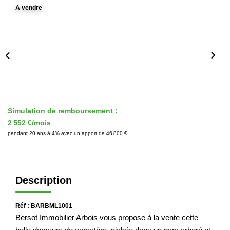
A vendre
Immobilier Professionnel
Locations Saisonnières
Locations De Vacances
GÉRER
SYNDIC
Simulation de remboursement :
2 552 €/mois
pendant 20 ans à 4% avec un apport de 46 800 €
LE GROUPE
Nos Agences
Description
Nos Équipes
Nous Rejoindre
Réf : BARBML1001
Bersot Immobilier Arbois vous propose à la vente cette
Nos Partenaires