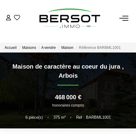
ACHETER
Acheter
Accueil
Maisons
A vendre
Maison
Référence BARBML1001
Immobilier Professionnel
Estimer
Maison de caractère au coeur du jura
,
Arbois
Vendre
Investissement
Nos Outils
468 000 €
honoraires compris
LOUER
6
pièce(s)
•
375
m²
•
Réf : BARBML1001
Louer