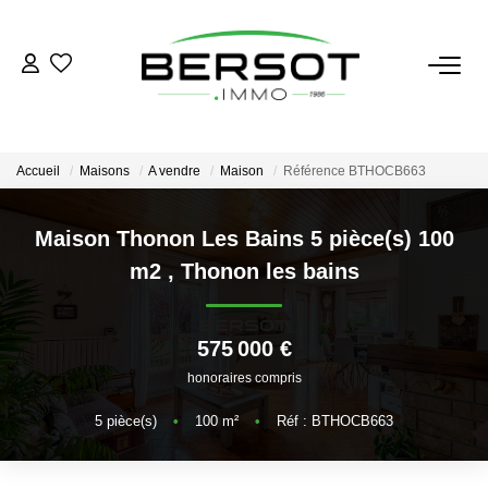
ACHETER
Acheter
Accueil
Maisons
A vendre
Maison
Référence BTHOCB663
Immobilier Professionnel
Estimer
Maison Thonon Les Bains 5 pièce(s) 100
m2
,
Thonon les bains
Vendre
Investissement
Nos Outils
575 000 €
honoraires compris
LOUER
5
pièce(s)
•
100
m²
•
Réf : BTHOCB663
Louer