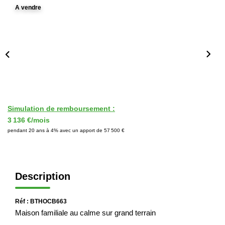
A vendre
Immobilier Professionnel
Locations Saisonnières
Locations De Vacances
GÉRER
SYNDIC
Simulation de remboursement :
3 136 €/mois
pendant 20 ans à 4% avec un apport de 57 500 €
LE GROUPE
Nos Agences
Description
Nos Équipes
Nous Rejoindre
Réf : BTHOCB663
Maison familiale au calme sur grand terrain
Nos Partenaires