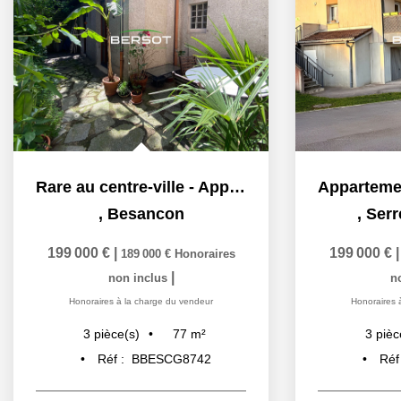
Rare au centre-ville - Appartement T4 rez de chaussée avec...
,
Besancon
,
Serr
199 000 €
|
199 000 €
189 000 €
Honoraires
|
non inclus
n
Honoraires à la charge du vendeur
Honoraires 
77
m²
3
pièce(s)
3
pièc
Réf :
BBESCG8742
Réf