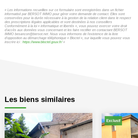
« Les informations recueillies sur ce formulaire sont enregistrées dans un fichier
informatisé par BERSOT IMMO pour gérer votre demande de contact. Elles sont
conservées pour la durée nécessaire à la gestion de la relation client dans le respect
des prescriptions légales applicables et sont destinées à nos conseillers
Conformément à la loi « informatique et libertés », vous pouvez exercer votre droit
d'accès aux données vous concernant et les faire rectifier en contactant BERSOT
IMMO besancon@bersot.net. Nous vous informons de l'existence de la liste
d'opposition au démarchage téléphonique « Bloctel », sur laquelle vous pouvez vous
inscrire ici :
https://www.bloctel.gouv.fr/
»
Les biens similaires
Exclusif