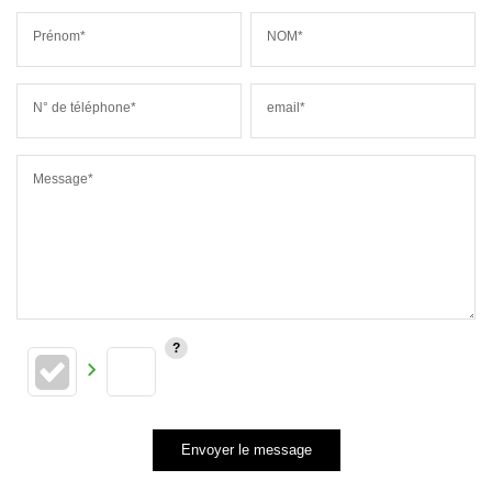
Prénom*
NOM*
N° de téléphone*
email*
Message*
Envoyer le message