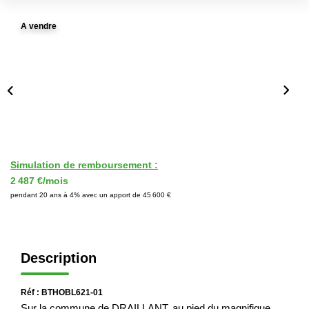
Immobilier Professionnel
A vendre
Locations Saisonnières
Locations De Vacances
GÉRER
SYNDIC
Simulation de remboursement :
2 487 €/mois
LE GROUPE
pendant 20 ans à 4% avec un apport de 45 600 €
Nos Agences
Nos Équipes
Description
Nous Rejoindre
Nos Partenaires
Réf : BTHOBL621-01
Sur la commune de DRAILLANT, au pied du magnifique