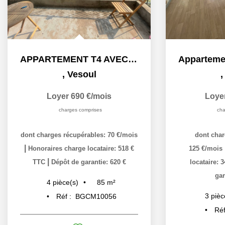
APPARTEMENT T4 AVEC BALCON
,
Vesoul
Loyer 690 €/mois
Loye
charges comprises
cha
dont charges récupérables: 70 €/mois
dont char
|
Honoraires charge locataire: 518 €
125 €/mois
|
TTC
Dépôt de garantie: 620 €
locataire: 
gar
85
m²
4
pièce(s)
3
pièc
Réf :
BGCM10056
Réf