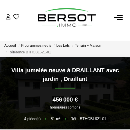
ACHETER
Acheter
Accueil
Programmes neufs
Les Lots
Terrain + Maison
Immobilier Professionnel
Référence BTHOBL621-01
Estimer
Villa jumelée neuve à DRAILLANT avec
Vendre
jardin
,
Draillant
Investissement
Nos Outils
456 000 €
honoraires compris
LOUER
4
pièce(s)
•
81
m²
•
Réf : BTHOBL621-01
Louer