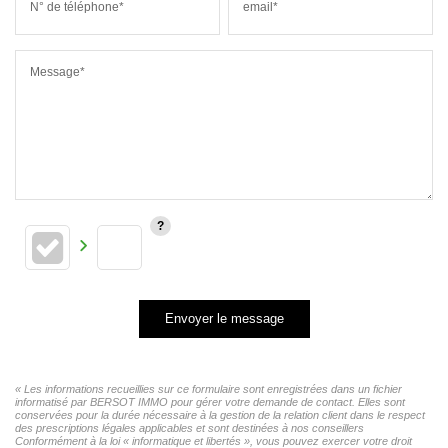
N° de téléphone*
email*
Message*
Envoyer le message
« Les informations recueillies sur ce formulaire sont enregistrées dans un fichier
informatisé par BERSOT IMMO pour gérer votre demande de contact. Elles sont
conservées pour la durée nécessaire à la gestion de la relation client dans le respect
des prescriptions légales applicables et sont destinées à nos conseillers
Conformément à la loi « informatique et libertés », vous pouvez exercer votre droit