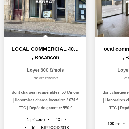
LOCAL COMMERCIAL 40 m² - Place Flore
,
Besancon
,
B
Loyer 600 €/mois
Loye
charges comprises
cha
dont charges récupérables: 50 €/mois
dont charges r
|
|
Honoraires charge locataire: 2 074 €
Honoraires ch
|
|
TTC
Dépôt de garantie: 550 €
TTC
Dépôt
40
m²
1
pièce(s)
100
m²
Réf :
BIPROOD2313