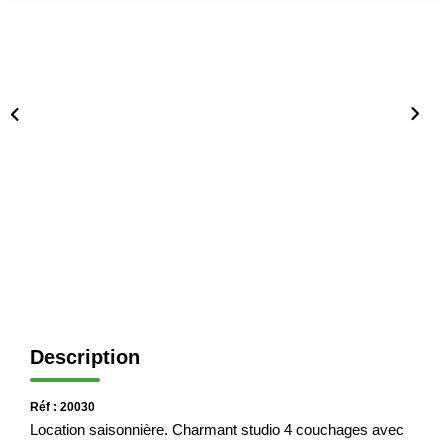
Immobilier Professionnel
Locations Saisonnières
Locations De Vacances
GÉRER
SYNDIC
LE GROUPE
Nos Agences
Description
Nos Équipes
Nous Rejoindre
Réf : 20030
Nos Partenaires
Location saisonnière. Charmant studio 4 couchages avec