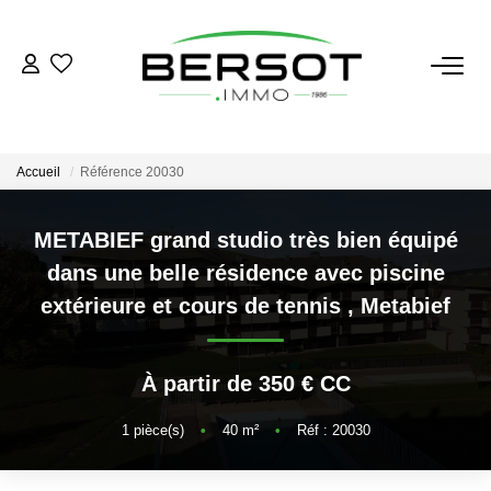
ACHETER
Acheter
Accueil
Référence 20030
Immobilier Professionnel
Estimer
METABIEF grand studio très bien équipé
dans une belle résidence avec piscine
Vendre
extérieure et cours de tennis
,
Metabief
Investissement
Nos Outils
À partir de 350 € CC
LOUER
1
pièce(s)
•
40
m²
•
Réf : 20030
Louer