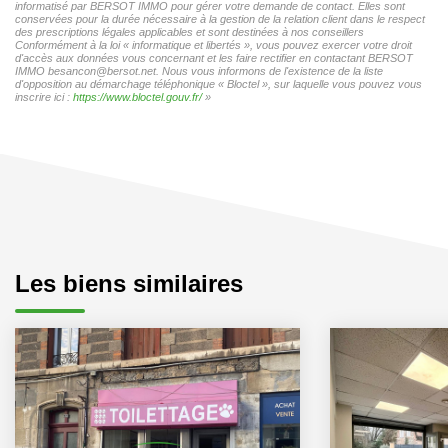
informatisé par BERSOT IMMO pour gérer votre demande de contact. Elles sont
conservées pour la durée nécessaire à la gestion de la relation client dans le respect
des prescriptions légales applicables et sont destinées à nos conseillers
Conformément à la loi « informatique et libertés », vous pouvez exercer votre droit
d'accès aux données vous concernant et les faire rectifier en contactant BERSOT
IMMO besancon@bersot.net. Nous vous informons de l'existence de la liste
d'opposition au démarchage téléphonique « Bloctel », sur laquelle vous pouvez vous
inscrire ici :
https://www.bloctel.gouv.fr/
»
Les biens similaires