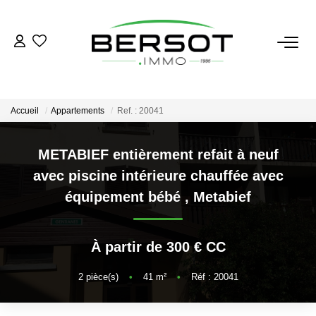
ACHETER
Acheter
Accueil
Appartements
Ref. : 20041
Immobilier Professionnel
Estimer
METABIEF entièrement refait à neuf
avec piscine intérieure chauffée avec
Vendre
équipement bébé
,
Metabief
Investissement
Nos Outils
À partir de 300 € CC
LOUER
2
pièce(s)
•
41
m²
•
Réf : 20041
Louer