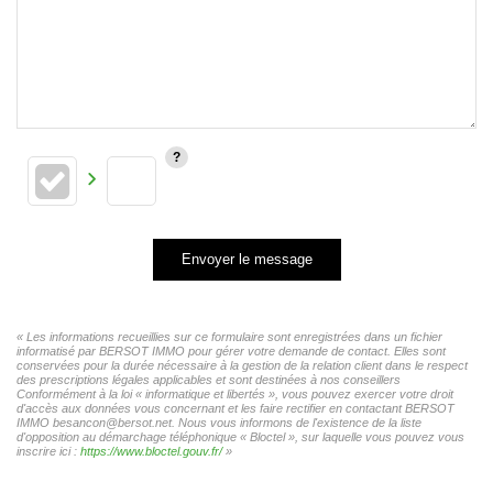
Envoyer le message
« Les informations recueillies sur ce formulaire sont enregistrées dans un fichier
informatisé par BERSOT IMMO pour gérer votre demande de contact. Elles sont
conservées pour la durée nécessaire à la gestion de la relation client dans le respect
des prescriptions légales applicables et sont destinées à nos conseillers
Conformément à la loi « informatique et libertés », vous pouvez exercer votre droit
d'accès aux données vous concernant et les faire rectifier en contactant BERSOT
IMMO besancon@bersot.net. Nous vous informons de l'existence de la liste
d'opposition au démarchage téléphonique « Bloctel », sur laquelle vous pouvez vous
inscrire ici :
https://www.bloctel.gouv.fr/
»