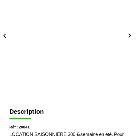
Immobilier Professionnel
Locations Saisonnières
Locations De Vacances
GÉRER
SYNDIC
LE GROUPE
Nos Agences
Description
Nos Équipes
Nous Rejoindre
Réf : 20041
Nos Partenaires
LOCATION SAISONNIERE 300 €/semaine en été. Pour