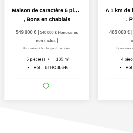
Maison de caractère 5 pièces à BONS EN CHABLAIS
,
Bons en chablais
,
P
549 000 €
|
485 000 €
540 000 €
Honoraires
|
non inclus
n
Honoraires à la charge du vendeur
Honoraires 
135
m²
5
pièce(s)
4
pièc
Réf :
BTHOBL646
Réf