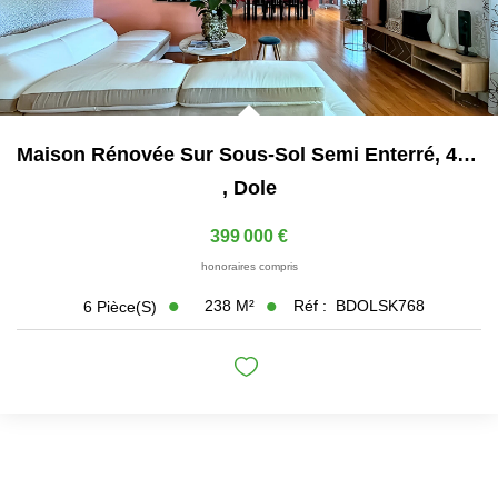
Maison Rénovée Sur Sous-Sol Semi Enterré, 4 Chambres Proche...
,
Dole
399 000 €
honoraires compris
238
M²
Réf :
BDOLSK768
6
Pièce(s)