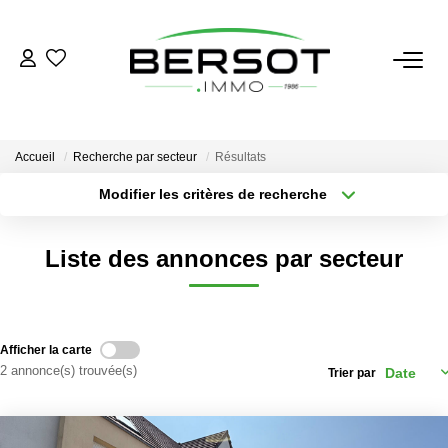
ACHETER
Acheter
Accueil
Recherche par secteur
Résultats
Immobilier Professionnel
Modifier les critères de recherche
Secteur / Agence
Estimer
Sélectionnez...
Rayon
Vendre
Liste des annonces par secteur
Type de bien
Nombre de chambres
Sélectionnez...
Sélectionnez...
Investissement
Nos Outils
Plus de critères
Créer une alerte
Afficher la carte
2 annonce(s) trouvée(s)
Trier par
LOUER
Louer