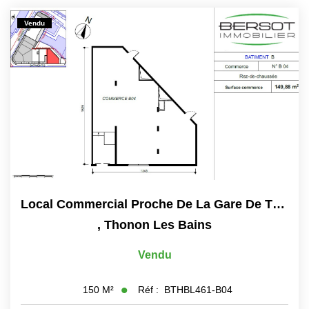
Vendu
Local Commercial Proche De La Gare De Thonon Les Bains.
,
Thonon Les Bains
Vendu
Réf :
BTHBL461-B04
150
M²