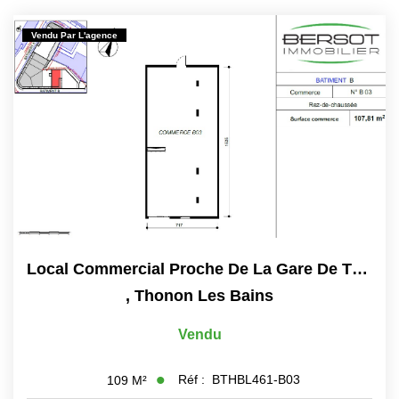
Immobilier Professionnel
Vendu Par L'agence
Locations Saisonnières
Locations De Vacances
GÉRER
SYNDIC
LE GROUPE
Local Commercial Proche De La Gare De Thonon Les Bains....
Nos Agences
,
Thonon Les Bains
Nos Équipes
Vendu
Nous Rejoindre
Nos Partenaires
Réf :
BTHBL461-B03
109
M²