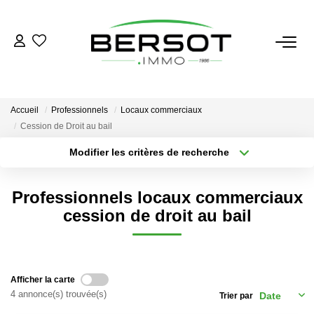
ACHETER
Acheter
Accueil
Professionnels
Locaux commerciaux
Immobilier Professionnel
Cession de Droit au bail
Estimer
Modifier les critères de recherche
Secteur / Agence
Vendre
Sélectionnez...
Rayon
Professionnels locaux commerciaux
Investissement
Type de bien
Nombre de chambres
Sélectionnez...
Sélectionnez...
cession de droit au bail
Nos Outils
Plus de critères
Créer une alerte
LOUER
Afficher la carte
4 annonce(s) trouvée(s)
Trier par
Louer