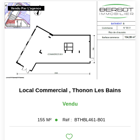
Vendu Par L'agence
Local Commercial
,
Thonon Les Bains
Vendu
Réf :
BTHBL461-B01
155
M²