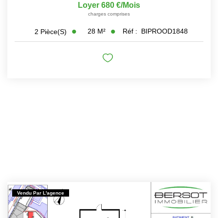
Loyer 680 €/mois
charges comprises
28
M²
Réf :
BIPROOD1848
2
Pièce(s)
Vendu Par L'agence