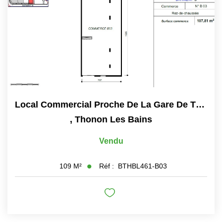
Local Commercial Proche De La Gare De Thonon Les Bains....
,
Thonon Les Bains
Vendu
Réf :
BTHBL461-B03
109
M²