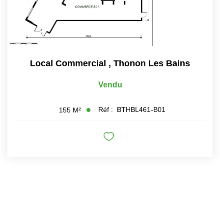
Local Commercial
,
Thonon Les Bains
Vendu
Réf :
BTHBL461-B01
155
M²