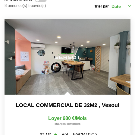
Immobilier Professionnel
8 annonce(s) trouvée(s)
Trier par
Locations Saisonnières
Locations De Vacances
GÉRER
SYNDIC
LE GROUPE
Nos Agences
LOCAL COMMERCIAL DE 32M2
,
Vesoul
Nos Équipes
Nous Rejoindre
Loyer 680 €/mois
charges comprises
Nos Partenaires
Réf :
BGCM10212
32
M²