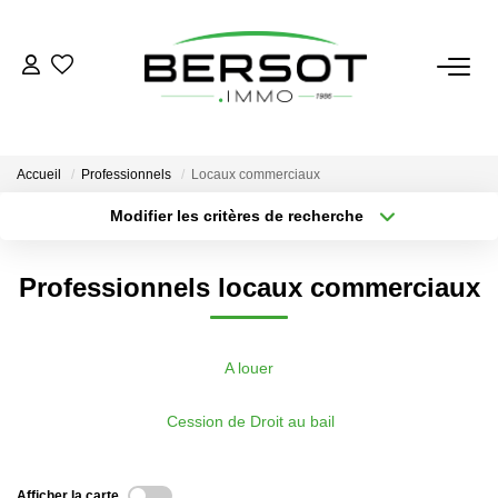
ACHETER
Acheter
Accueil
Professionnels
Locaux commerciaux
Immobilier Professionnel
Modifier les critères de recherche
Secteur / Agence
Estimer
Sélectionnez...
Rayon
Vendre
Professionnels locaux commerciaux
Type de bien
Nombre de chambres
Sélectionnez...
Sélectionnez...
Investissement
Nos Outils
Plus de critères
Créer une alerte
A louer
Cession de Droit au bail
LOUER
Louer
Afficher la carte