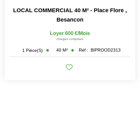
LOCAL COMMERCIAL 40 M² - Place Flore
,
Besancon
Loyer 600 €/mois
charges comprises
40
M²
Réf :
BIPROOD2313
1
Pièce(s)