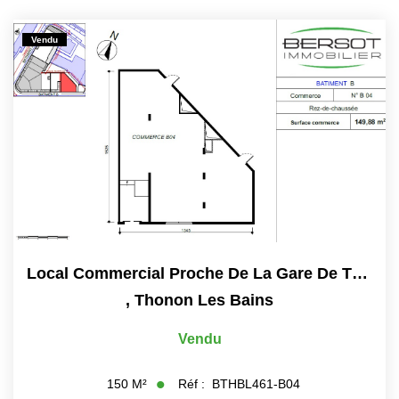
Vendu
Local Commercial Proche De La Gare De Thonon Les Bains.
,
Thonon Les Bains
Vendu
Réf :
BTHBL461-B04
150
M²