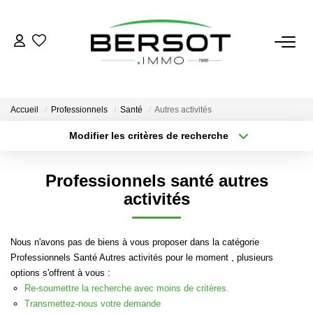
ACHETER
Acheter
Accueil
Professionnels
Santé
Autres activités
Immobilier Professionnel
Modifier les critères de recherche
Secteur / Agence
Estimer
Sélectionnez...
Rayon
Vendre
Professionnels santé autres
Type de bien
Nombre de chambres
Sélectionnez...
Sélectionnez...
activités
Investissement
Nos Outils
Plus de critères
Créer une alerte
Nous n'avons pas de biens à vous proposer dans la catégorie
Professionnels Santé Autres activités pour le moment , plusieurs
LOUER
options s'offrent à vous :
Re-soumettre la recherche avec moins de critères.
Louer
Transmettez-nous votre demande