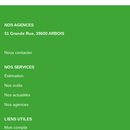
Immobilier Professionnel
Locations Saisonnières
Locations De Vacances
NOS AGENCES
51 Grande Rue, 39600 ARBOIS
GÉRER
Nous contacter
SYNDIC
NOS SERVICES
Estimation
LE GROUPE
Nos outils
Nos Agences
Nos actualités
Nos Équipes
Nos agences
Nous Rejoindre
LIENS UTILES
Nos Partenaires
Mon compte