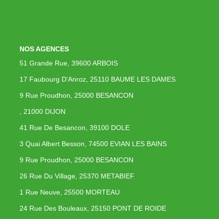
Immobilier Professionnel
Locations Saisonnières
Locations De Vacances
NOS AGENCES
51 Grande Rue, 39600 ARBOIS
GÉRER
17 Faubourg D'Anroz, 25110 BAUME LES DAMES
9 Rue Proudhon, 25000 BESANCON
SYNDIC
, 21000 DIJON
LE GROUPE
41 Rue De Besancon, 39100 DOLE
3 Quai Albert Besson, 74500 EVIAN LES BAINS
Nos Agences
9 Rue Proudhon, 25000 BESANCON
Nos Équipes
26 Rue Du Village, 25370 METABIEF
Nous Rejoindre
1 Rue Neuve, 25500 MORTEAU
Nos Partenaires
24 Rue Des Bouleaux, 25150 PONT DE ROIDE
Nos Actualités