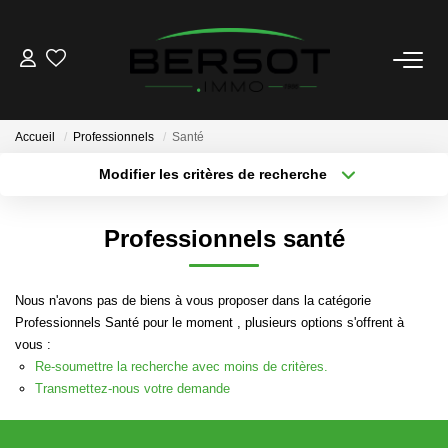
ACHETER
Accueil
Professionnels
Santé
Acheter
Modifier les critères de recherche
Immobilier Professionnel
Rayon
Estimer
Secteur / Agence
Professionnels santé
Vendre
Type de bien
Nombre de chambres
Plus de critères
Créer une alerte
Investissement
Nous n'avons pas de biens à vous proposer dans la catégorie
Nos Outils
Professionnels Santé pour le moment , plusieurs options s'offrent à
vous :
Re-soumettre la recherche avec moins de critères.
LOUER
Transmettez-nous votre demande
Louer