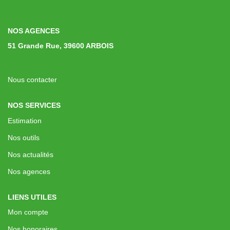
Immobilier Professionnel
Locations Saisonnières
NOS AGENCES
Locations De Vacances
51 Grande Rue, 39600 ARBOIS
GÉRER
Nous contacter
NOS SERVICES
SYNDIC
Estimation
Nos outils
LE GROUPE
Nos actualités
Nos Agences
Nos agences
Nos Équipes
LIENS UTILES
Nous Rejoindre
Mon compte
Nos Partenaires
Nos honoraires