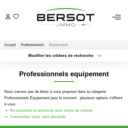
ACHETER
Acheter
Accueil
Professionnels
Equipement
Immobilier Professionnel
Modifier les critères de recherche
Secteur / Agence
Estimer
Sélectionnez...
Rayon
Vendre
Professionnels equipement
Type de bien
Nombre de chambres
Sélectionnez...
Sélectionnez...
Investissement
Nos Outils
Nous n'avons pas de biens à vous proposer dans la catégorie
Plus de critères
Créer une alerte
Professionnels Equipement pour le moment , plusieurs options s'offrent
à vous :
LOUER
Re-soumettre la recherche avec moins de critères.
Transmettez-nous votre demande
Louer