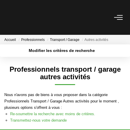
ACHETER
Accueil
Professionnels
Transport / Garage
Autres activités
Acheter
Modifier les critères de recherche
Immobilier Professionnel
Rayon
Estimer
Secteur / Agence
Professionnels transport / garage
Vendre
Type de bien
Nombre de chambres
autres activités
Plus de critères
Créer une alerte
Investissement
Nos Outils
Nous n'avons pas de biens à vous proposer dans la catégorie
Professionnels Transport / Garage Autres activités pour le moment ,
plusieurs options s'offrent à vous :
LOUER
Re-soumettre la recherche avec moins de critères.
Transmettez-nous votre demande
Louer