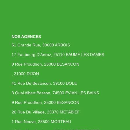
Immobilier Professionnel
Locations Saisonnières
Locations De Vacances
NOS AGENCES
GÉRER
51 Grande Rue, 39600 ARBOIS
17 Faubourg D'Anroz, 25110 BAUME LES DAMES
SYNDIC
9 Rue Proudhon, 25000 BESANCON
, 21000 DIJON
LE GROUPE
41 Rue De Besancon, 39100 DOLE
Nos Agences
3 Quai Albert Besson, 74500 EVIAN LES BAINS
Nos Équipes
9 Rue Proudhon, 25000 BESANCON
Nous Rejoindre
26 Rue Du Village, 25370 METABIEF
Nos Partenaires
1 Rue Neuve, 25500 MORTEAU
Nos Actualités